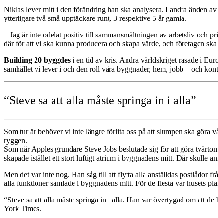
Niklas lever mitt i den förändring han ska analysera. I andra änden a
ytterligare två små upptäckare runt, 3 respektive 5 år gamla.
– Jag är inte odelat positiv till sammansmältningen av arbetsliv och p
där för att vi ska kunna producera och skapa värde, och företagen ska ist
Building 20 byggdes
i en tid av kris. Andra världskriget rasade i E
samhället vi lever i och den roll våra byggnader, hem, jobb – och kont
“Steve sa att alla måste springa in i alla”
Som tur är behöver vi inte längre förlita oss på att slumpen ska göra v
ryggen.
Som när Apples grundare Steve Jobs beslutade sig för att göra tvärtom
skapade istället ett stort luftigt atrium i byggnadens mitt. Där skulle 
Men det var inte nog. Han såg till att flytta alla anställdas postlådor f
alla funktioner samlade i byggnadens mitt. För de flesta var husets plan
“Steve sa att alla måste springa in i alla. Han var övertygad om att 
York Times.