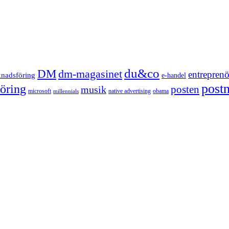
du&co
DM
dm-magasinet
entreprenö
knadsföring
e-handel
post
öring
posten
musik
microsoft
native advertising
obama
millennials