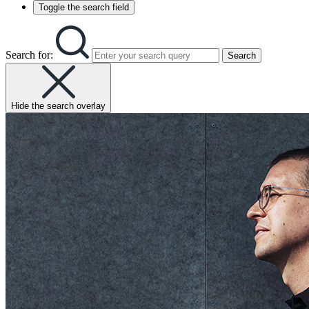
Toggle the search field
Search for:
Search
Hide the search overlay