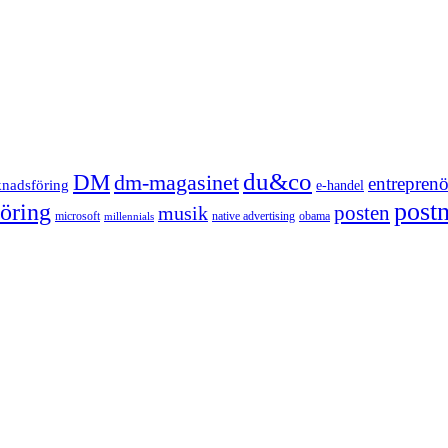
du&co
DM
dm-magasinet
entreprenö
knadsföring
e-handel
post
öring
posten
musik
microsoft
native advertising
obama
millennials