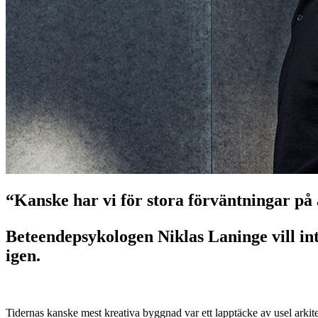
“Kanske har vi för stora förväntningar på 
Beteendepsykologen Niklas Laninge vill int
igen.
Tidernas kanske mest kreativa byggnad var ett lapptäcke av usel arki