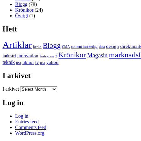
Blogg
(78)
Krönikor
(24)
Övrigt
(1)
Hett
Artiklar
Blogg
design
direktmar
content marketing
data
berlin
CMA
marknadsf
Krönikor
Magasin
innovation
industri
it
Instagram
teknik
tibnor
yahoo
tv
test
usa
I arkivet
I arkivet
Log in
Log in
Entries feed
Comments feed
WordPress.org