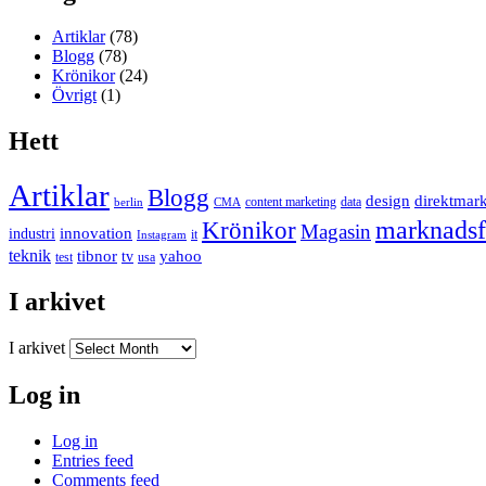
Artiklar
(78)
Blogg
(78)
Krönikor
(24)
Övrigt
(1)
Hett
Artiklar
Blogg
design
direktmar
content marketing
data
berlin
CMA
marknadsf
Krönikor
Magasin
innovation
industri
it
Instagram
teknik
tibnor
yahoo
tv
test
usa
I arkivet
I arkivet
Log in
Log in
Entries feed
Comments feed