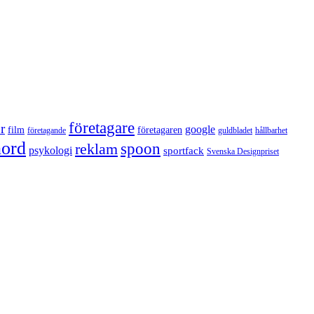
företagare
r
google
film
företagaren
företagande
guldbladet
hållbarhet
nord
reklam
spoon
psykologi
sportfack
Svenska Designpriset