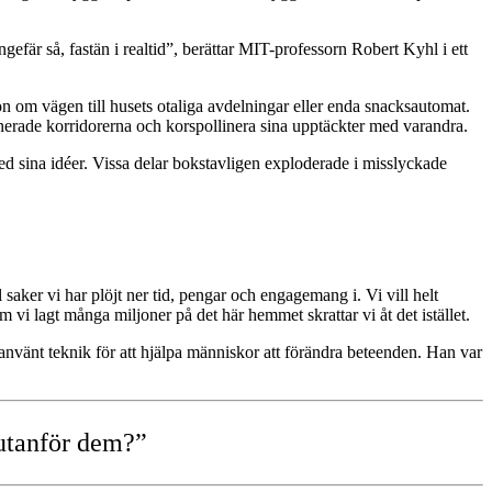
fär så, fastän i realtid”, berättar MIT-professorn Robert Kyhl i ett
n om vägen till husets otaliga avdelningar eller enda snacksautomat.
nerade korridorerna och korspollinera sina upptäckter med varandra.
 med sina idéer. Vissa delar bokstavligen exploderade i misslyckade
ll saker vi har plöjt ner tid, pengar och engagemang i. Vi vill helt
vi lagt många miljoner på det här hemmet skrattar vi åt det istället.
 använt teknik för att hjälpa människor att förändra beteenden. Han var
 utanför dem?”