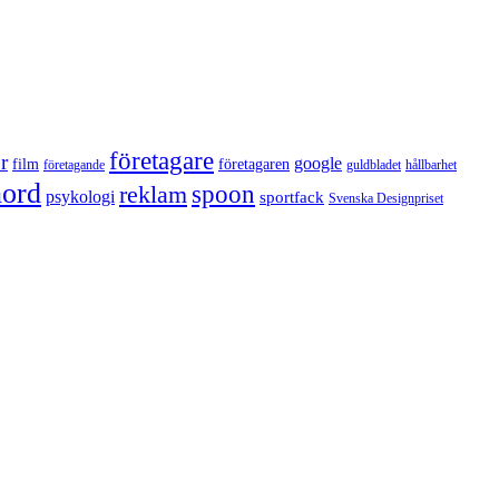
företagare
r
google
film
företagaren
företagande
guldbladet
hållbarhet
nord
reklam
spoon
psykologi
sportfack
Svenska Designpriset