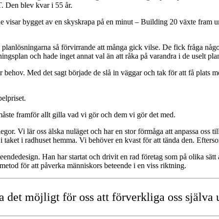
. Den blev kvar i 55 år.
e visar bygget av en skyskrapa på en minut – Building 20 växte fram unge
lanlösningarna så förvirrande att många gick vilse. De fick fråga någo
splan och hade inget annat val än att råka på varandra i de uselt pla
ter behov. Med det sagt började de slå in väggar och tak för att få plats
elpriset.
ste framför allt gilla vad vi gör och dem vi gör det med.
llegor. Vi lär oss älska nuläget och har en stor förmåga att anpassa oss ti
 taket i radhuset hemma. Vi behöver en kvast för att tända den. Eftersom 
endedesign. Han har startat och drivit en rad företag som på olika sätt
etod för att påverka människors beteende i en viss riktning.
det möjligt för oss att förverkliga oss själva