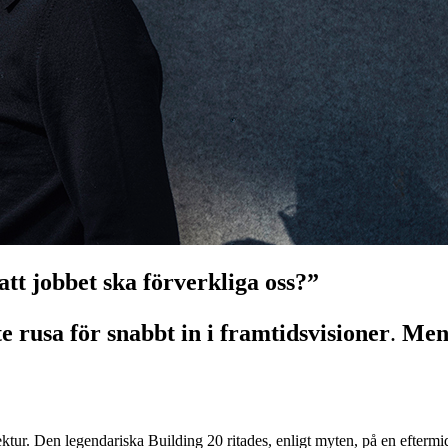
att jobbet ska förverkliga oss?”
e rusa för snabbt in i framtidsvisioner
.
Men 
tektur. Den legendariska Building 20 ritades, enligt myten, på en efte