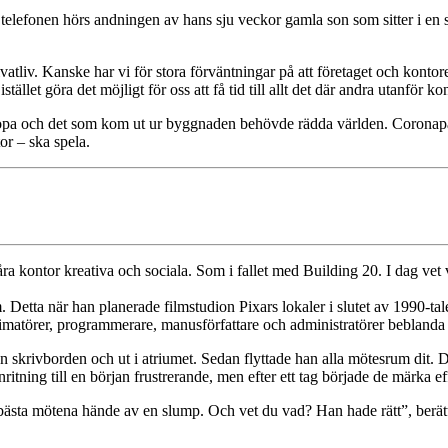
v telefonen hörs andningen av hans sju veckor gamla son som sitter i en
rivatliv. Kanske har vi för stora förväntningar på att företaget och kon
ället göra det möjligt för oss att få tid till allt det där andra utanför k
uropa och det som kom ut ur byggnaden behövde rädda världen. Coronapan
or – ska spela.
åra kontor kreativa och sociala. Som i fallet med Building 20. I dag vet 
. Detta när han planerade filmstudion Pixars lokaler i slutet av 1990-ta
animatörer, programmerare, manusförfattare och administratörer beblanda s
rån skrivborden och ut i atriumet. Sedan flyttade han alla mötesrum dit. D
ritning till en början frustrerande, men efter ett tag började de märka ef
de bästa mötena hände av en slump. Och vet du vad? Han hade rätt”, berät