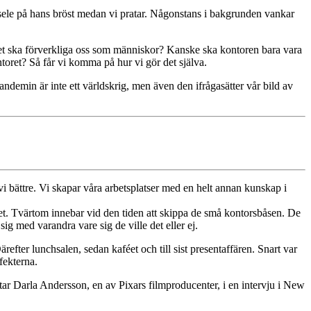
 sele på hans bröst medan vi pratar. Någonstans i bakgrunden vankar
toret ska förverkliga oss som människor? Kanske ska kontoren bara vara
ontoret? Så får vi komma på hur vi gör det själva.
demin är inte ett världskrig, men även den ifrågasätter vår bild av
vi bättre. Vi skapar våra arbetsplatser med en helt annan kunskap i
let. Tvärtom innebar vid den tiden att skippa de små kontorsbåsen. De
ig med varandra vare sig de ville det eller ej.
ärefter lunchsalen, sedan kaféet och till sist presentaffären. Snart var
fekterna.
tar Darla Andersson, en av Pixars filmproducenter, i en intervju i New