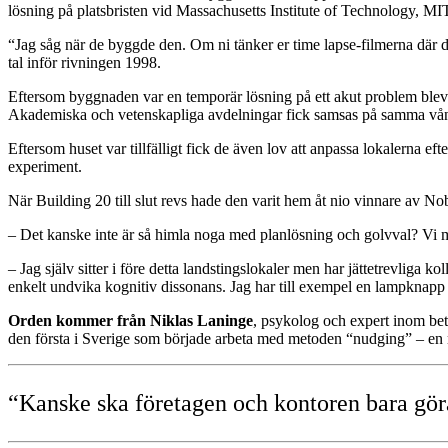
lösning på platsbristen vid Massachusetts Institute of Technology, MIT
“Jag såg när de byggde den. Om ni tänker er time lapse-filmerna där d
tal inför rivningen 1998.
Eftersom byggnaden var en temporär lösning på ett akut problem blev p
Akademiska och vetenskapliga avdelningar fick samsas på samma våning
Eftersom huset var tillfälligt fick de även lov att anpassa lokalerna ef
experiment.
När Building 20 till slut revs hade den varit hem åt nio vinnare av Nob
– Det kanske inte är så himla noga med planlösning och golvval? Vi må
– Jag själv sitter i före detta landstingslokaler men har jättetrevliga ko
enkelt undvika kognitiv dissonans. Jag har till exempel en lampknapp i
Orden kommer från Niklas Laninge
, psykolog och expert inom bete
den första i Sverige som började arbeta med metoden “nudging” – en m
“Kanske ska företagen och kontoren bara göra 