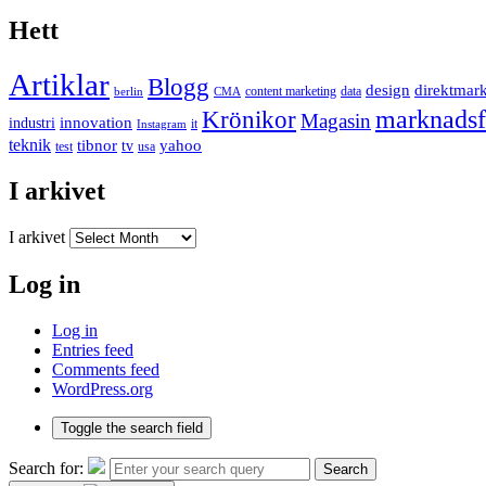
Hett
Artiklar
Blogg
design
direktmar
content marketing
data
berlin
CMA
marknadsf
Krönikor
Magasin
innovation
industri
it
Instagram
teknik
tibnor
yahoo
tv
test
usa
I arkivet
I arkivet
Log in
Log in
Entries feed
Comments feed
WordPress.org
Toggle the search field
Search for:
Search