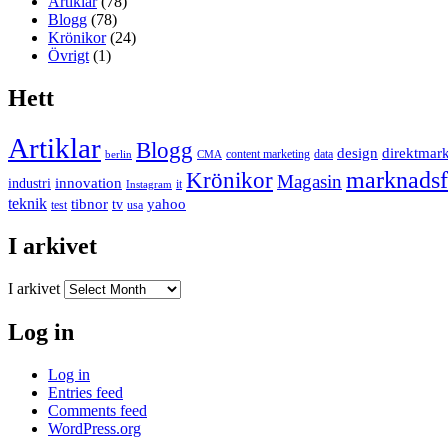
Artiklar
(78)
Blogg
(78)
Krönikor
(24)
Övrigt
(1)
Hett
Artiklar
Blogg
design
direktmar
content marketing
data
berlin
CMA
marknadsf
Krönikor
Magasin
innovation
industri
it
Instagram
teknik
tibnor
yahoo
tv
test
usa
I arkivet
I arkivet
Log in
Log in
Entries feed
Comments feed
WordPress.org