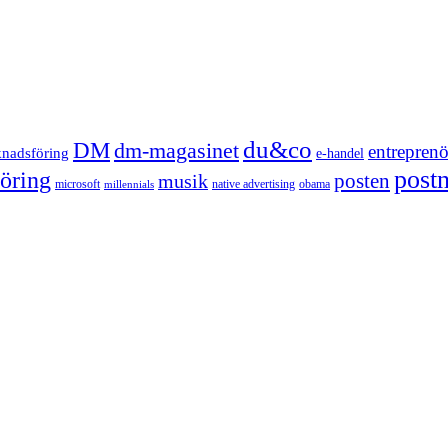
du&co
DM
dm-magasinet
entreprenö
knadsföring
e-handel
post
öring
posten
musik
microsoft
native advertising
obama
millennials