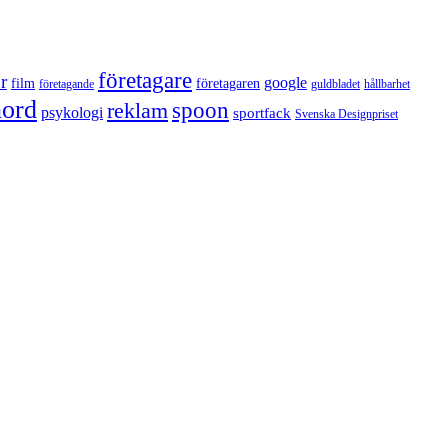
företagare
r
google
film
företagaren
företagande
guldbladet
hållbarhet
nord
reklam
spoon
psykologi
sportfack
Svenska Designpriset