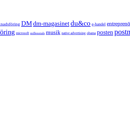
du&co
DM
dm-magasinet
entreprenö
knadsföring
e-handel
post
öring
posten
musik
microsoft
native advertising
obama
millennials