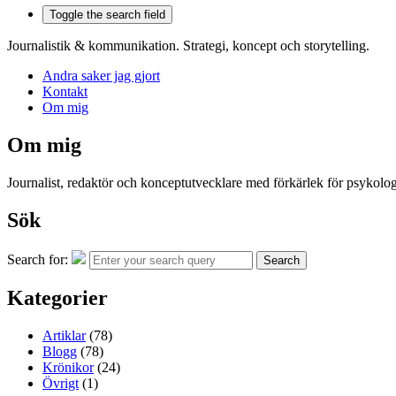
Toggle the search field
Journalistik & kommunikation. Strategi, koncept och storytelling.
Andra saker jag gjort
Kontakt
Om mig
Om mig
Journalist, redaktör och konceptutvecklare med förkärlek för psykologi
Sök
Search for:
Search
Kategorier
Artiklar
(78)
Blogg
(78)
Krönikor
(24)
Övrigt
(1)