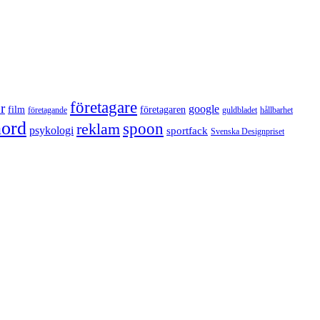
företagare
r
google
film
företagaren
företagande
guldbladet
hållbarhet
nord
reklam
spoon
psykologi
sportfack
Svenska Designpriset