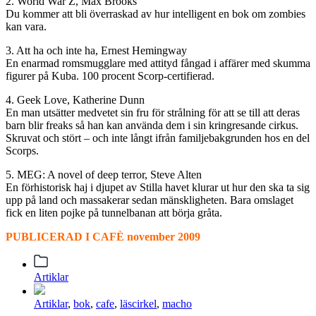
2. World War Z, Max Brooks
Du kommer att bli överraskad av hur intelligent en bok om zombies
kan vara.
3. Att ha och inte ha, Ernest Hemingway
En enarmad romsmugglare med attityd fångad i affärer med skumma
figurer på Kuba. 100 procent Scorp-certifierad.
4. Geek Love, Katherine Dunn
En man utsätter medvetet sin fru för strålning för att se till att deras
barn blir freaks så han kan använda dem i sin kringresande cirkus.
Skruvat och stört – och inte långt ifrån familjebakgrunden hos en del
Scorps.
5. MEG: A novel of deep terror, Steve Alten
En förhistorisk haj i djupet av Stilla havet klurar ut hur den ska ta sig
upp på land och massakerar sedan mänskligheten. Bara omslaget
fick en liten pojke på tunnelbanan att börja gråta.
PUBLICERAD I CAFÈ november 2009
Posted
Artiklar
in
Tagged
Artiklar
,
bok
,
cafe
,
läscirkel
,
macho
with