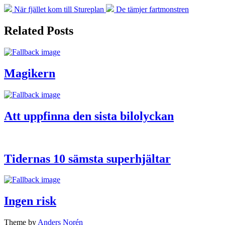
Previous
Next
När fjället kom till Stureplan
De tämjer fartmonstren
post:
post:
Related Posts
Magikern
Att uppfinna den sista bilolyckan
Tidernas 10 sämsta superhjältar
Ingen risk
Theme by
Anders Norén