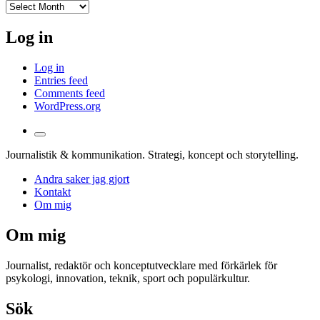
I
arkivet
Log in
Log in
Entries feed
Comments feed
WordPress.org
Toggle
the
Journalistik & kommunikation. Strategi, koncept och storytelling.
search
field
Andra saker jag gjort
Kontakt
Om mig
Om mig
Journalist, redaktör och konceptutvecklare med förkärlek för
psykologi, innovation, teknik, sport och populärkultur.
Sök