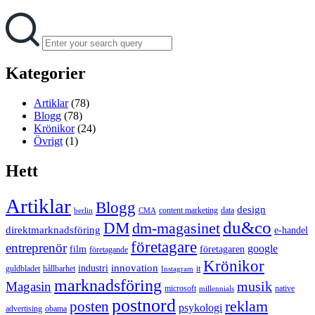
Search
Search
for:
Kategorier
Artiklar
(78)
Blogg
(78)
Krönikor
(24)
Övrigt
(1)
Hett
Artiklar
Blogg
design
content marketing
data
berlin
CMA
du&co
DM
dm-magasinet
direktmarknadsföring
e-handel
företagare
entreprenör
google
film
företagaren
företagande
Krönikor
innovation
industri
guldbladet
hållbarhet
it
Instagram
marknadsföring
musik
Magasin
microsoft
native
millennials
postnord
reklam
posten
psykologi
advertising
obama