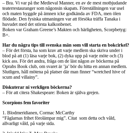
– Bra. Vi var på the Medieval Manner, en av de mest motbjudande
teaterrestauranger som någonsin skapats. Föreställningen var usel
och maten byggde på ämnen icke godkända av FDA, men ölen
flödade. Den fysiska utmaningen var att försöka träffa Tanaka i
huvudet med det största kalkonbenet.
Boken var Graham Greene’s Makten och härligheten, Scorpbetyg:
B+.
Har du några tips till svenska män som vill starta en bokcirkel?
– För det första, ha som krav att varje medlem ska skriva under i
blod på att (1) läsa varje bok, (2) dyka upp på varje möte och (3)
kick ass. För det andra, fråga om de läst någon av böckerna på
Oprahs Book club, om svaret är ’ja’ bör du hitta en annan medlem.
Slutligen, håll mötena på platser där man finner “wretched hive of
scum and villainy”.
Diskuterar ni verkligen böckerna?
– För att citera Shakespeare: Boken är själva grejen.
Scorpions fem favoriter
1. Blodmeridianen, Cormac McCarthy
“Fåglarnas frihet förolämpar mig”. Citat som detta och våld,
allvarligt våld, på varje sida.