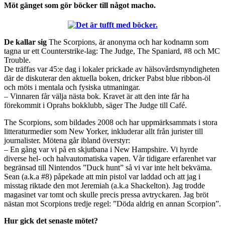
Möt gänget som gör böcker till något macho.
De kallar sig
The Scorpions, är anonyma och har kodnamn som
tagna ur ett Counterstrike-lag: The Judge, The Spaniard, #8 och MC
Trouble.
De träffas var 45:e dag i lokaler prickade av hälsovårdsmyndigheten
där de diskuterar den aktuella boken, dricker Pabst blue ribbon-öl
och möts i mentala och fysiska utmaningar.
– Vinnaren får välja nästa bok. Kravet är att den inte får ha
förekommit i Oprahs bokklubb, säger The Judge till Café.
The Scorpions, som bildades 2008 och har uppmärksammats i stora
litteraturmedier som New Yorker, inkluderar allt från jurister till
journalister. Mötena går ibland överstyr:
– En gång var vi på en skjutbana i New Hampshire. Vi hyrde
diverse hel- och halvautomatiska vapen. Vår tidigare erfarenhet var
begränsad till Nintendos ”Duck hunt” så vi var inte helt bekväma.
Sean (a.k.a #8) påpekade att min pistol var laddad och att jag i
misstag riktade den mot Jeremiah (a.k.a Shackelton). Jag trodde
magasinet var tomt och skulle precis pressa avtryckaren. Jag bröt
nästan mot Scorpions tredje regel: ”Döda aldrig en annan Scorpion”.
Hur gick det senaste mötet?