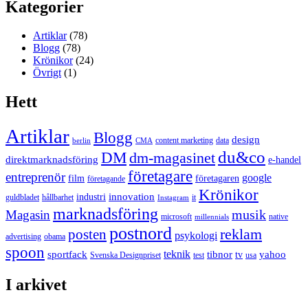
Kategorier
Artiklar
(78)
Blogg
(78)
Krönikor
(24)
Övrigt
(1)
Hett
Artiklar
Blogg
design
content marketing
data
berlin
CMA
du&co
DM
dm-magasinet
direktmarknadsföring
e-handel
företagare
entreprenör
google
film
företagaren
företagande
Krönikor
innovation
industri
guldbladet
hållbarhet
it
Instagram
marknadsföring
musik
Magasin
microsoft
native
millennials
postnord
reklam
posten
psykologi
advertising
obama
spoon
teknik
sportfack
tibnor
yahoo
tv
Svenska Designpriset
test
usa
I arkivet