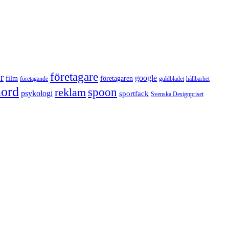
företagare
r
google
film
företagaren
företagande
guldbladet
hållbarhet
nord
reklam
spoon
psykologi
sportfack
Svenska Designpriset