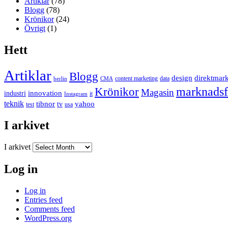
Artiklar
(78)
Blogg
(78)
Krönikor
(24)
Övrigt
(1)
Hett
Artiklar
Blogg
design
direktmar
content marketing
data
berlin
CMA
marknadsf
Krönikor
Magasin
innovation
industri
it
Instagram
teknik
tibnor
yahoo
tv
test
usa
I arkivet
I arkivet
Log in
Log in
Entries feed
Comments feed
WordPress.org