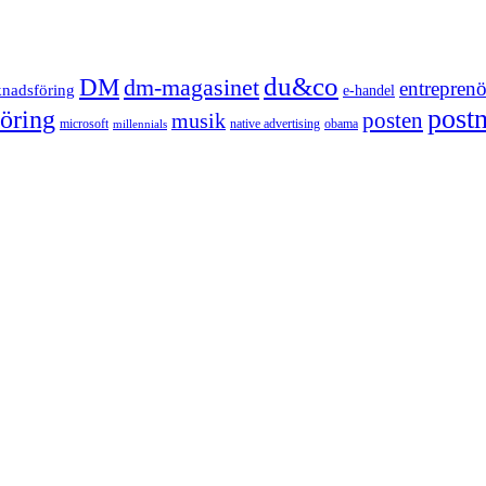
du&co
DM
dm-magasinet
entreprenö
knadsföring
e-handel
post
öring
posten
musik
microsoft
native advertising
obama
millennials