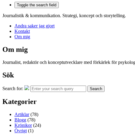
Toggle the search field
Journalistik & kommunikation. Strategi, koncept och storytelling.
Andra saker jag gjort
Kontakt
Om mig
Om mig
Journalist, redaktör och konceptutvecklare med förkärlek för psykologi
Sök
Search for:
Search
Kategorier
Artiklar
(78)
Blogg
(78)
Krönikor
(24)
Övrigt
(1)