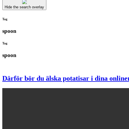
Hide the search overlay
Tag
spoon
Tag
spoon
Därför bör du älska potatisar i dina onlin