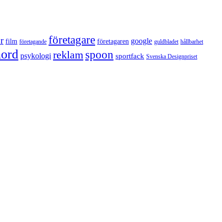
företagare
r
google
film
företagaren
företagande
guldbladet
hållbarhet
nord
reklam
spoon
psykologi
sportfack
Svenska Designpriset