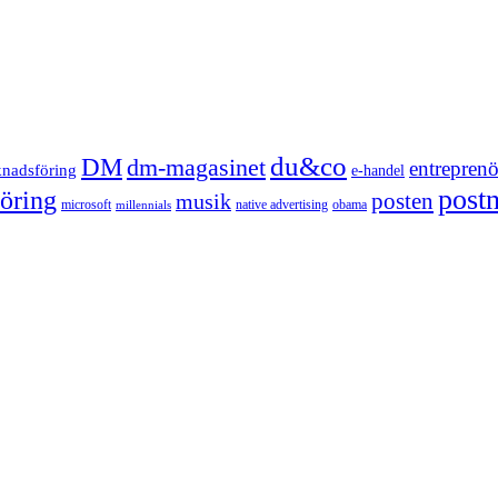
du&co
DM
dm-magasinet
entreprenö
knadsföring
e-handel
post
öring
posten
musik
microsoft
native advertising
obama
millennials