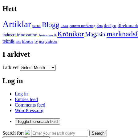
Hett
Artiklar
Blogg
design
direktmar
content marketing
data
berlin
CMA
marknadsf
Krönikor
Magasin
innovation
industri
it
Instagram
teknik
tibnor
yahoo
tv
test
usa
I arkivet
I arkivet
Log in
Log in
Entries feed
Comments feed
WordPress.org
Toggle the search field
Search for:
Search