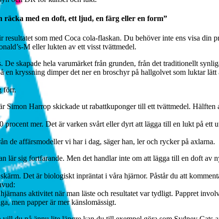
 räcka med en doft, ett ljud, en färg eller en form”
r resultatet som med Coca cola-flaskan. Du behöver inte ens visa din pro
ld’s-M eller lukten av ett visst tvättmedel.
 De skapade hela varumärket från grunden, från det traditionellt synlig
på en kryssning dimper det ner en broschyr på hallgolvet som luktar lät
 förr.
är Simon Harrop skickade ut rabattkuponger till ett tvättmedel. Hälfte
ocent mer. Det är varken svårt eller dyrt att lägga till en lukt på ett u
från de affärsmodeller vi har i dag, säger han, ler och rycker på axlarna.
 lär sig fortfarande. Men det handlar inte om att lägga till en doft av
 skärm. Det är biologiskt inpräntat i våra hjärnor. Påstår du att kommentar
uvud:
järnans aktivitet när man läste och resultatet var tydligt. Pappret invol
ktiga, men papper är mer känslomässigt.
en vill du nå ännu lite längre kan du till exempel göra som Sydney Cat