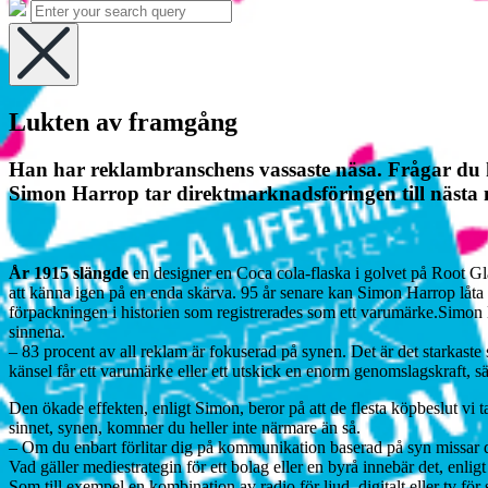
the
Search
Search
search
for:
field
Hide
the
Lukten av framgång
search
overlay
Han har reklambranschens vassaste näsa. Frågar du
Simon Harrop tar direktmarknadsföringen till nästa n
År 1915
slängde
en designer en Coca cola-flaska i golvet på Root Gl
att känna igen på en enda skärva. 95 år senare kan Simon Harrop låt
förpackningen i historien som registrerades som ett varumärke.
Simon 
sinnena.
– 83 procent av all reklam är fokuserad på synen. Det är det starkaste 
känsel får ett varumärke eller ett utskick en enorm genomslagskraft, s
Den ökade effekten, enligt Simon, beror på att de flesta köpbeslut vi
sinnet, synen, kommer du heller inte närmare än så.
– Om du enbart förlitar dig på kommunikation baserad på syn missar du 
Vad gäller mediestrategin för ett bolag eller en byrå innebär det, en
Som till exempel en kombination av radio för ljud, digitalt eller tv fö