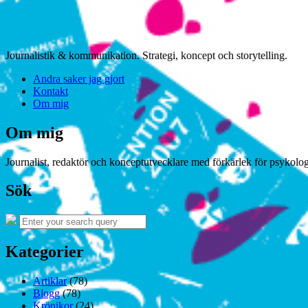
Journalistik & kommunikation. Strategi, koncept och storytelling.
Andra saker jag gjort
Kontakt
Om mig
Om mig
Journalist, redaktör och konceptutvecklare med förkärlek för psykologi
Sök
Search
Search
for:
Kategorier
Artiklar
(78)
Blogg
(78)
Krönikor
(24)