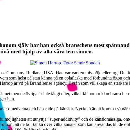
 honom själv har han också branschens mest spännand
ivå med hjälp av alla våra fem sinnen.
ass Company i Indiana, USA. Han var varken missnöjd eller arg. Det in
a vem som helst på stan känna på en colaflaska med förbundna ögon och
Harrop är vd på Brand sense agency. Byrån som vill skapa en starkare
sinnet men de övriga är inte långt efter, vilket få inom reklambranschen 
äger han.
 tar är omedvetna och baserade på känslor. Nyckeln är att komma så nära
möjligheten att utnyttja ”super-additivity” och de känslomässiga, omedv
ligt Simon, att de bör tänka över vilka kanaler som kan användas till d
r syn och DR för känsel och lukt.