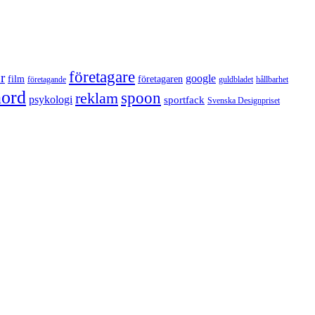
företagare
r
google
film
företagaren
företagande
guldbladet
hållbarhet
nord
reklam
spoon
psykologi
sportfack
Svenska Designpriset