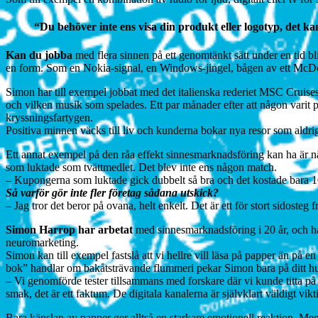
“Du behöver inte ens visa din produkt eller logotyp, det kan
Kan du jobba
med flera sinnen på ett genomtänkt sätt under en tid bli
en form. Som en Nokia-signal, en Windows-jingel, bågen av ett McDona
Simon har till exempel jobbat med det italienska rederiet MSC Cruises.
och vilken musik som spelades. Ett par månader efter att någon varit 
kryssningsfartygen.
Positiva minnen väcks till liv och kunderna bokar nya resor som aldrig
Ett annat exempel på den råa effekt sinnesmarknadsföring kan ha är n
som luktade som tvättmedlet. Det blev inte ens någon match.
– Kupongerna som luktade gick dubbelt så bra och det kostade bara 10 pr
Så varför gör inte fler företag sådana utskick?
– Jag tror det beror på ovana, helt enkelt. Det är ett för stort sidosteg 
Simon Harrop har
arbetat
med sinnesmarknadsföring i 20 år, och han
neuromarketing.
Simon kan till exempel fastslå att vi hellre vill läsa på papper än på en
bok” handlar om bakåtsträvande flummeri pekar Simon bara på ditt h
– Vi genomförde tester tillsammans med forskare där vi kunde titta på h
smak, det är ett faktum. De digitala kanalerna är självklart väldigt vi
Bara känslan av papper ger alltså en starkare emotionell reaktion. M