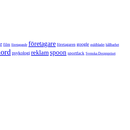
företagare
r
google
film
företagaren
företagande
guldbladet
hållbarhet
nord
reklam
spoon
psykologi
sportfack
Svenska Designpriset