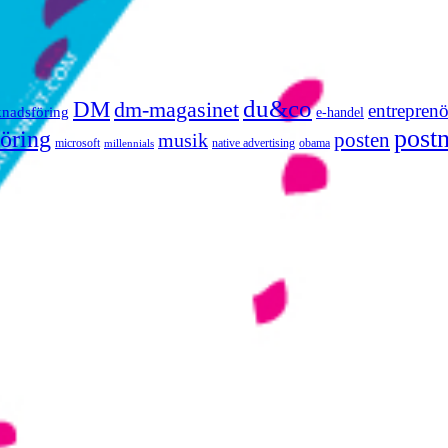
du&co
DM
dm-magasinet
entreprenö
knadsföring
e-handel
post
öring
posten
musik
microsoft
native advertising
obama
millennials