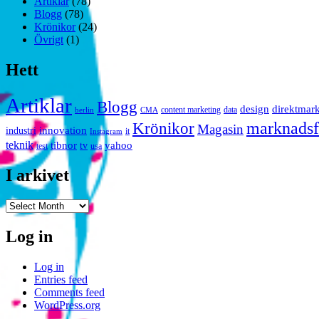
Artiklar
(78)
Blogg
(78)
Krönikor
(24)
Övrigt
(1)
Hett
Artiklar
Blogg
design
direktmar
content marketing
data
berlin
CMA
marknadsf
Krönikor
Magasin
innovation
industri
it
Instagram
teknik
tibnor
yahoo
tv
test
usa
I arkivet
I
arkivet
Log in
Log in
Entries feed
Comments feed
WordPress.org