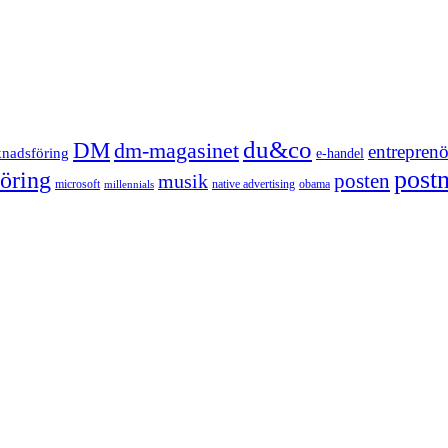
du&co
DM
dm-magasinet
entreprenö
knadsföring
e-handel
post
öring
posten
musik
microsoft
native advertising
obama
millennials