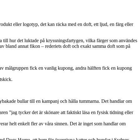
dukt eller logotyp, det kan räcka med en doft, ett ljud, en färg eller
a till hur det luktade på kryssningsfartygen, vilka färger som användes
t av bland annat fikon – rederiets doft och exakt samma doft som på
n av målgruppen fick en vanlig kupong, andra hälften fick en kupong
tskick.
 nybakade bullar till en kampanj och hålla tummarna. Det handlar om
en ”jag tycker det är skönare att faktiskt läsa en fysisk tidning eller
verar helt enkelt fler av våra sinnen. Det är inget som handlar om
s and Dogs Home, ett hem för övergivna katter och hundar i Sydney,