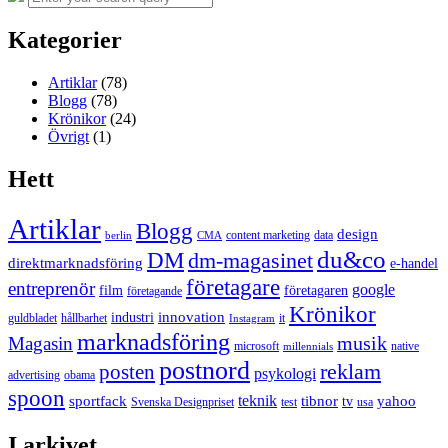
for:
Kategorier
Artiklar
(78)
Blogg
(78)
Krönikor
(24)
Övrigt
(1)
Hett
Artiklar
Blogg
design
content marketing
data
berlin
CMA
du&co
DM
dm-magasinet
direktmarknadsföring
e-handel
företagare
entreprenör
google
film
företagaren
företagande
Krönikor
innovation
industri
guldbladet
hållbarhet
it
Instagram
marknadsföring
musik
Magasin
microsoft
native
millennials
postnord
reklam
posten
psykologi
advertising
obama
spoon
teknik
sportfack
tibnor
yahoo
tv
Svenska Designpriset
test
usa
I arkivet