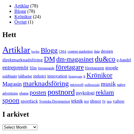
Artiklar
(78)
Blogg
(78)
Krönikor
(24)
Övrigt
(1)
Hett
Artiklar
Blogg
design
content marketing
data
berlin
CMA
du&co
DM
dm-magasinet
direktmarknadsföring
e-handel
företagare
entreprenör
google
film
företagaren
företagande
Krönikor
innovation
industri
guldbladet
hållbarhet
it
Instagram
marknadsföring
musik
Magasin
microsoft
native
millennials
postnord
reklam
posten
psykologi
advertising
obama
spoon
teknik
sportfack
tibnor
yahoo
tv
Svenska Designpriset
test
usa
I arkivet
I
arkivet