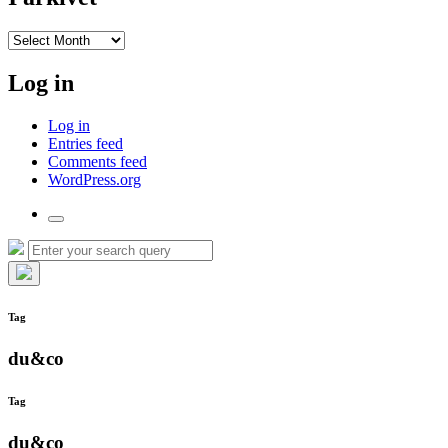
I
arkivet
Log in
Log in
Entries feed
Comments feed
WordPress.org
Toggle
the
Search
Search
search
for:
field
Hide
the
Tag
search
overlay
du&co
Tag
du&co