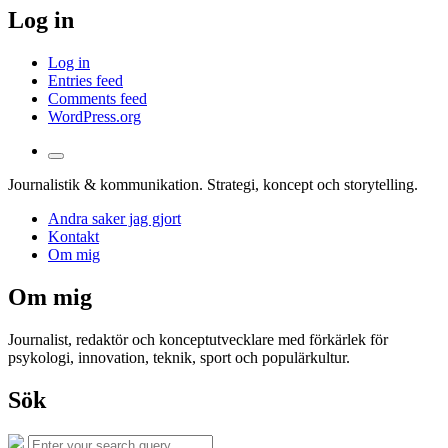
Log in
Log in
Entries feed
Comments feed
WordPress.org
Toggle
the
Journalistik & kommunikation. Strategi, koncept och storytelling.
search
field
Andra saker jag gjort
Kontakt
Om mig
Om mig
Journalist, redaktör och konceptutvecklare med förkärlek för
psykologi, innovation, teknik, sport och populärkultur.
Sök
Search
Search