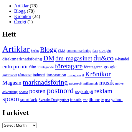
Artiklar
(78)
Blogg
(78)
Krönikor
(24)
Övrigt
(1)
Hett
Artiklar
Blogg
design
content marketing
data
berlin
CMA
du&co
DM
dm-magasinet
direktmarknadsföring
e-handel
företagare
entreprenör
google
film
företagaren
företagande
Krönikor
innovation
industri
guldbladet
hållbarhet
it
Instagram
marknadsföring
musik
Magasin
microsoft
native
millennials
postnord
reklam
posten
psykologi
advertising
obama
spoon
teknik
sportfack
tibnor
yahoo
tv
Svenska Designpriset
test
usa
I arkivet
I
arkivet