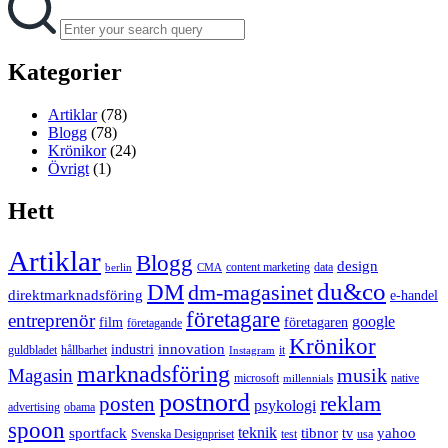
for:
Kategorier
Artiklar
(78)
Blogg
(78)
Krönikor
(24)
Övrigt
(1)
Hett
Artiklar
Blogg
design
content marketing
data
berlin
CMA
du&co
DM
dm-magasinet
direktmarknadsföring
e-handel
företagare
entreprenör
google
film
företagaren
företagande
Krönikor
innovation
industri
guldbladet
hållbarhet
it
Instagram
marknadsföring
musik
Magasin
microsoft
native
millennials
postnord
reklam
posten
psykologi
advertising
obama
spoon
teknik
sportfack
tibnor
yahoo
tv
Svenska Designpriset
test
usa