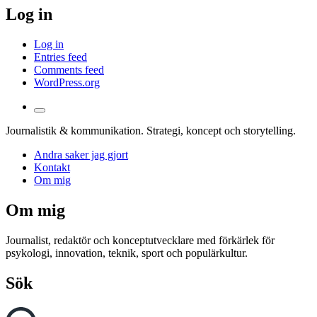
Log in
Log in
Entries feed
Comments feed
WordPress.org
Toggle
the
Journalistik & kommunikation. Strategi, koncept och storytelling.
search
field
Andra saker jag gjort
Kontakt
Om mig
Om mig
Journalist, redaktör och konceptutvecklare med förkärlek för
psykologi, innovation, teknik, sport och populärkultur.
Sök
Search
Search