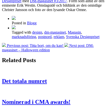
Designpriset
med
DM-magasinet #3/2017
. Form som alltid av den
eminente Erik Westin. Omslagsidé och bildtänk av den omistlige
Christer Jansson och foto av den lysande Oskar Omne.
Posted in
Blogg
Tagged with
design
,
dm-magasinet
,
Magasin
,
marknadsföring
,
postnord
,
reklam
,
Svenska Designpriset
Previous post:
Titta bort, om du kan!
Next post:
DM-
magasinet – Halloween edition
Related Posts
Det totala numret
Nominerad i CMA awards!