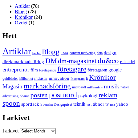
Artiklar
(78)
Blogg
(78)
Krönikor
(24)
Övrigt
(1)
Hett
Artiklar
Blogg
design
content marketing
data
berlin
CMA
du&co
DM
dm-magasinet
direktmarknadsföring
e-handel
företagare
entreprenör
google
film
företagaren
företagande
Krönikor
innovation
industri
guldbladet
hållbarhet
it
Instagram
marknadsföring
musik
Magasin
microsoft
native
millennials
postnord
reklam
posten
psykologi
advertising
obama
spoon
teknik
sportfack
tibnor
yahoo
tv
Svenska Designpriset
test
usa
I arkivet
I arkivet