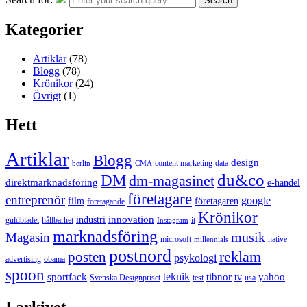
Search
Kategorier
Artiklar
(78)
Blogg
(78)
Krönikor
(24)
Övrigt
(1)
Hett
Artiklar
Blogg
design
content marketing
data
berlin
CMA
du&co
DM
dm-magasinet
direktmarknadsföring
e-handel
företagare
entreprenör
google
film
företagaren
företagande
Krönikor
innovation
industri
guldbladet
hållbarhet
it
Instagram
marknadsföring
musik
Magasin
microsoft
native
millennials
postnord
reklam
posten
psykologi
advertising
obama
spoon
teknik
sportfack
tibnor
yahoo
tv
Svenska Designpriset
test
usa