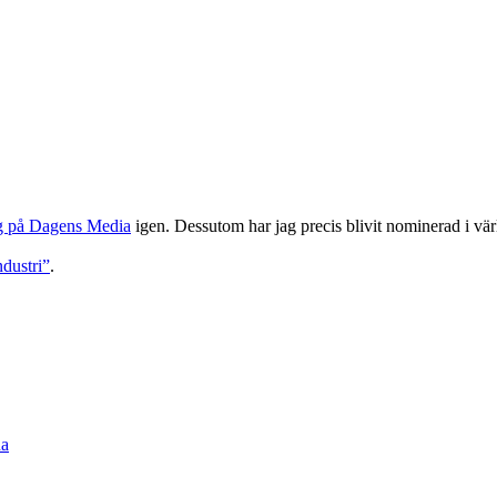
ng på Dagens Media
igen. Dessutom har jag precis blivit nominerad i vär
dustri”
.
na