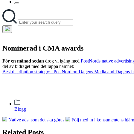
Toggle
the
Search
Search
search
for:
field
Hide
the
search
Nominerad i CMA awards
overlay
För en månad sedan
drog vi igång med
PostNords native advertisi
del av bidraget med det rappa namnet:
Best distribution strategy: “PostNord on Dagens Media and Dagens In
Posted
Blogg
in
Previous
Next
Native ads, som det ska göras
Följ med in i konsumentens hjär
post:
post:
Related Posts