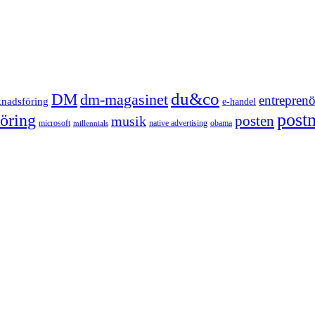
du&co
DM
dm-magasinet
entreprenö
knadsföring
e-handel
post
öring
posten
musik
microsoft
native advertising
obama
millennials