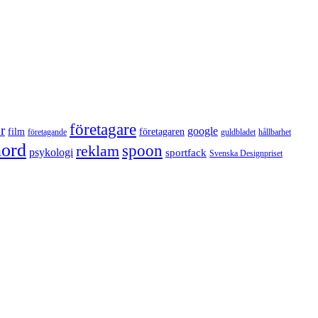
företagare
r
google
film
företagaren
företagande
guldbladet
hållbarhet
nord
reklam
spoon
psykologi
sportfack
Svenska Designpriset