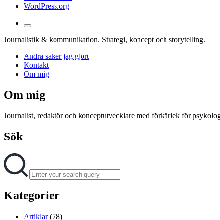
WordPress.org
Toggle
the
Journalistik & kommunikation. Strategi, koncept och storytelling.
search
field
Andra saker jag gjort
Kontakt
Om mig
Om mig
Journalist, redaktör och konceptutvecklare med förkärlek för psykologi
Sök
Search
Search
for:
Kategorier
Artiklar
(78)