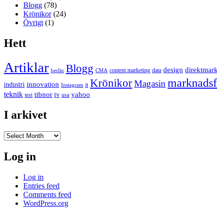
Blogg
(78)
Krönikor
(24)
Övrigt
(1)
Hett
Artiklar
Blogg
design
direktmar
content marketing
data
berlin
CMA
marknadsf
Krönikor
Magasin
innovation
industri
it
Instagram
teknik
tibnor
yahoo
tv
test
usa
I arkivet
I
arkivet
Log in
Log in
Entries feed
Comments feed
WordPress.org