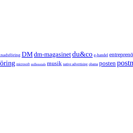
du&co
DM
dm-magasinet
entreprenö
knadsföring
e-handel
post
öring
posten
musik
microsoft
native advertising
obama
millennials