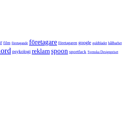
företagare
r
google
film
företagaren
företagande
guldbladet
hållbarhet
nord
reklam
spoon
psykologi
sportfack
Svenska Designpriset