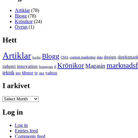
Artiklar
(78)
Blogg
(78)
Krönikor
(24)
Övrigt
(1)
Hett
Artiklar
Blogg
design
direktmar
content marketing
data
berlin
CMA
marknadsf
Krönikor
Magasin
innovation
industri
it
Instagram
teknik
tibnor
yahoo
tv
test
usa
I arkivet
I
arkivet
Log in
Log in
Entries feed
Comments feed