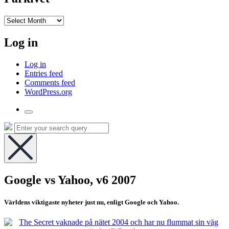
I
arkivet
Log in
Log in
Entries feed
Comments feed
WordPress.org
Toggle
the
Search
Search
search
for:
field
Hide
the
Google vs Yahoo, v6 2007
search
overlay
Världens viktigaste nyheter just nu, enligt Google och Yahoo.