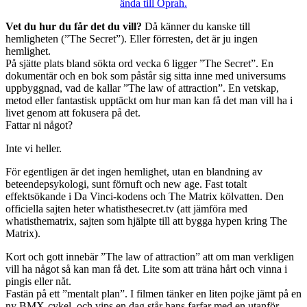
Vet du hur du får det du vill?
Då känner du kanske till
hemligheten (”The Secret”). Eller förresten, det är ju ingen
hemlighet.
På sjätte plats bland sökta ord vecka 6 ligger ”The Secret”. En
dokumentär och en bok som påstår sig sitta inne med universums
uppbyggnad, vad de kallar ”The law of attraction”. En vetskap,
metod eller fantastisk upptäckt om hur man kan få det man vill ha i
livet genom att fokusera på det.
Fattar ni något?
Inte vi heller.
För egentligen är det ingen hemlighet, utan en blandning av
beteendepsykologi, sunt förnuft och new age. Fast totalt
effektsökande i Da Vinci-kodens och The Matrix kölvatten. Den
officiella sajten heter whatisthesecret.tv (att jämföra med
whatisthematrix, sajten som hjälpte till att bygga hypen kring The
Matrix).
Kort och gott innebär ”The law of attraction” att om man verkligen
vill ha något så kan man få det. Lite som att träna hårt och vinna i
pingis eller nåt.
Fastän på ett ”mentalt plan”. I filmen tänker en liten pojke jämt på en
ny BMX-cykel, och vips en dag står hans farfar med en utanför