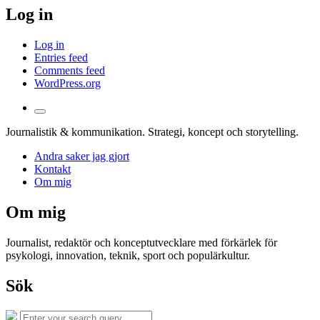
Log in
Log in
Entries feed
Comments feed
WordPress.org
Toggle
the
Journalistik & kommunikation. Strategi, koncept och storytelling.
search
field
Andra saker jag gjort
Kontakt
Om mig
Om mig
Journalist, redaktör och konceptutvecklare med förkärlek för
psykologi, innovation, teknik, sport och populärkultur.
Sök
Search
Search