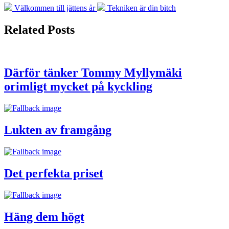
Previous
Next
Välkommen till jättens år
Tekniken är din bitch
post:
post:
Related Posts
Därför tänker Tommy Myllymäki
orimligt mycket på kyckling
Lukten av framgång
Det perfekta priset
Häng dem högt