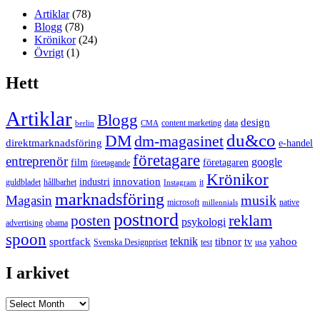
Artiklar
(78)
Blogg
(78)
Krönikor
(24)
Övrigt
(1)
Hett
Artiklar
Blogg
design
content marketing
data
berlin
CMA
du&co
DM
dm-magasinet
direktmarknadsföring
e-handel
företagare
entreprenör
google
film
företagaren
företagande
Krönikor
innovation
industri
guldbladet
hållbarhet
it
Instagram
marknadsföring
musik
Magasin
microsoft
native
millennials
postnord
reklam
posten
psykologi
advertising
obama
spoon
teknik
sportfack
tibnor
yahoo
tv
Svenska Designpriset
test
usa
I arkivet
I
arkivet