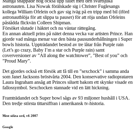
Många snappade nog också upp fallet med den svartsjuka
astronauten. Lisa Nowak förälskade sig i Christer Fuglesangs
kollega William Ofelein och gav sig iväg på en tripp med bil (iförd
astronautblöja för att slippa ta pauser) för att röja undan Ofeleins
påstådda flickvän Colleen Shipman.
Försöket slutade i häktet och nu väntar rättegång.
En annan aktuell prins på nätet denna vecka var artisten Prince. Han
gjorde vad många menar var den bästa pausunderhållningen i Super
bowls historia. Uppträdandet bestod av tre låtar från Purple rain
(Let’s go crazy, Baby I’m a star och Purple rain) samt
coverversioner av ”All along the watchtower”, ”Best of you” och
”Proud Mary”.
Det gjordes också ett försök att få till en ”sexchock” i samma anda
som Janet Jacksons bröstvårta 2004. Den konservative radioprataren
Laura Ingraham ansåg att Princes siluett bakom ett skynke visade en
fallossymbol. Sexchocken stannade vid en lätt hickning.
Framträdandet och Super bowl sågs av 93 miljoner hushåll i USA.
Den tredje största tittarsiffran i amerikansk tv-historia.
Mest sökta ord, v6 2007
Google