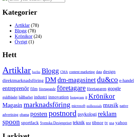
for:
Kategorier
Artiklar
(78)
Blogg
(78)
Krönikor
(24)
Övrigt
(1)
Hett
Artiklar
Blogg
design
content marketing
data
berlin
CMA
du&co
DM
dm-magasinet
direktmarknadsföring
e-handel
företagare
entreprenör
google
film
företagaren
företagande
Krönikor
innovation
industri
guldbladet
hållbarhet
it
Instagram
marknadsföring
musik
Magasin
microsoft
native
millennials
postnord
reklam
posten
psykologi
advertising
obama
spoon
teknik
sportfack
tibnor
yahoo
tv
Svenska Designpriset
test
usa
I arkivet