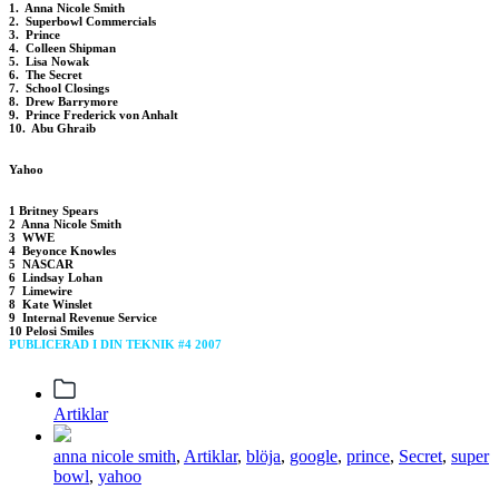
1. Anna Nicole Smith
2. Superbowl Commercials
3. Prince
4. Colleen Shipman
5. Lisa Nowak
6. The Secret
7. School Closings
8. Drew Barrymore
9. Prince Frederick von Anhalt
10. Abu Ghraib
Yahoo
1 Britney Spears
2 Anna Nicole Smith
3 WWE
4 Beyonce Knowles
5 NASCAR
6 Lindsay Lohan
7 Limewire
8 Kate Winslet
9 Internal Revenue Service
10 Pelosi Smiles
PUBLICERAD I DIN TEKNIK #4 2007
Posted
Artiklar
in
Tagged
anna nicole smith
,
Artiklar
,
blöja
,
google
,
prince
,
Secret
,
super
with
bowl
,
yahoo