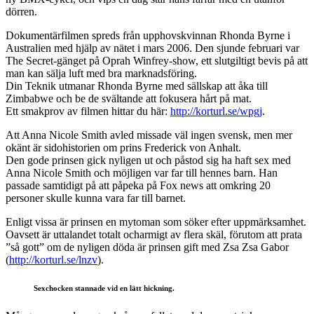
dörren.
Dokumentärfilmen spreds från upphovskvinnan Rhonda Byrne i
Australien med hjälp av nätet i mars 2006. Den sjunde februari var
The Secret-gänget på Oprah Winfrey-show, ett slutgiltigt bevis på att
man kan sälja luft med bra marknadsföring.
Din Teknik utmanar Rhonda Byrne med sällskap att åka till
Zimbabwe och be de svältande att fokusera hårt på mat.
Ett smakprov av filmen hittar du här:
http://korturl.se/wpgj
.
Att Anna Nicole Smith avled missade väl ingen svensk, men mer
okänt är sidohistorien om prins Frederick von Anhalt.
Den gode prinsen gick nyligen ut och påstod sig ha haft sex med
Anna Nicole Smith och möjligen var far till hennes barn. Han
passade samtidigt på att påpeka på Fox news att omkring 20
personer skulle kunna vara far till barnet.
Enligt vissa är prinsen en mytoman som söker efter uppmärksamhet.
Oavsett är uttalandet totalt ocharmigt av flera skäl, förutom att prata
”så gott” om de nyligen döda är prinsen gift med Zsa Zsa Gabor
(
http://korturl.se/lnzv
).
Sexchocken stannade vid en lätt hickning.