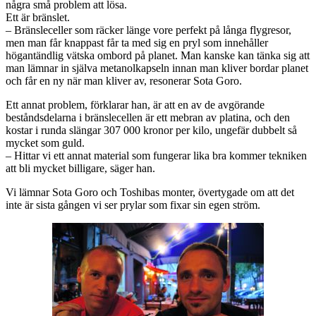
några små problem att lösa.
Ett är bränslet.
– Bränsleceller som räcker länge vore perfekt på långa flygresor,
men man får knappast får ta med sig en pryl som innehåller
högantändlig vätska ombord på planet. Man kanske kan tänka sig att
man lämnar in själva metanolkapseln innan man kliver bordar planet
och får en ny när man kliver av, resonerar Sota Goro.
Ett annat problem, förklarar han, är att en av de avgörande
beståndsdelarna i bränslecellen är ett mebran av platina, och den
kostar i runda slängar 307 000 kronor per kilo, ungefär dubbelt så
mycket som guld.
– Hittar vi ett annat material som fungerar lika bra kommer tekniken
att bli mycket billigare, säger han.
Vi lämnar Sota Goro och Toshibas monter, övertygade om att det
inte är sista gången vi ser prylar som fixar sin egen ström.