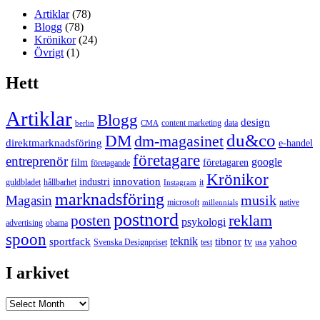
Artiklar
(78)
Blogg
(78)
Krönikor
(24)
Övrigt
(1)
Hett
Artiklar
Blogg
design
content marketing
data
berlin
CMA
du&co
DM
dm-magasinet
direktmarknadsföring
e-handel
företagare
entreprenör
google
film
företagaren
företagande
Krönikor
innovation
industri
guldbladet
hållbarhet
it
Instagram
marknadsföring
musik
Magasin
microsoft
native
millennials
postnord
reklam
posten
psykologi
advertising
obama
spoon
teknik
sportfack
tibnor
yahoo
tv
Svenska Designpriset
test
usa
I arkivet
I
arkivet