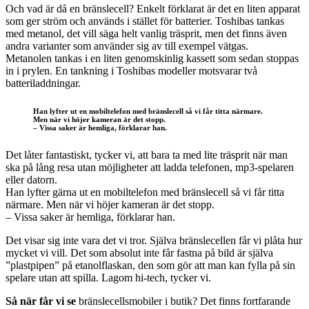
Och vad är då en bränslecell? Enkelt förklarat är det en liten apparat
som ger ström och används i stället för batterier. Toshibas tankas
med metanol, det vill säga helt vanlig träsprit, men det finns även
andra varianter som använder sig av till exempel vätgas.
Metanolen tankas i en liten genomskinlig kassett som sedan stoppas
in i prylen. En tankning i Toshibas modeller motsvarar två
batteriladdningar.
Han lyfter ut en mobiltelefon med bränslecell så vi får titta närmare.
Men när vi höjer kameran är det stopp.
– Vissa saker är hemliga, förklarar han.
Det låter fantastiskt, tycker vi, att bara ta med lite träsprit när man
ska på lång resa utan möjligheter att ladda telefonen, mp3-spelaren
eller datorn.
Han lyfter gärna ut en mobiltelefon med bränslecell så vi får titta
närmare. Men när vi höjer kameran är det stopp.
– Vissa saker är hemliga, förklarar han.
Det visar sig inte vara det vi tror. Själva bränslecellen får vi plåta hur
mycket vi vill. Det som absolut inte får fastna på bild är själva
”plastpipen” på etanolflaskan, den som gör att man kan fylla på sin
spelare utan att spilla. Lagom hi-tech, tycker vi.
Så när får vi se
bränslecellsmobiler i butik? Det finns fortfarande