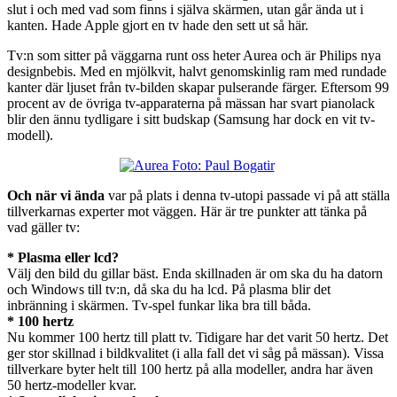
slut i och med vad som finns i själva skärmen, utan går ända ut i
kanten. Hade Apple gjort en tv hade den sett ut så här.
Tv:n som sitter på väggarna runt oss heter Aurea och är Philips nya
designbebis. Med en mjölkvit, halvt genomskinlig ram med rundade
kanter där ljuset från tv-bilden skapar pulserande färger. Eftersom 99
procent av de övriga tv-apparaterna på mässan har svart pianolack
blir den ännu tydligare i sitt budskap (Samsung har dock en vit tv-
modell).
Och när vi ända
var på plats i denna tv-utopi passade vi på att ställa
tillverkarnas experter mot väggen. Här är tre punkter att tänka på
vad gäller tv:
* Plasma eller lcd?
Välj den bild du gillar bäst. Enda skillnaden är om ska du ha datorn
och Windows till tv:n, då ska du ha lcd. På plasma blir det
inbränning i skärmen. Tv-spel funkar lika bra till båda.
* 100 hertz
Nu kommer 100 hertz till platt tv. Tidigare har det varit 50 hertz. Det
ger stor skillnad i bildkvalitet (i alla fall det vi såg på mässan). Vissa
tillverkare byter helt till 100 hertz på alla modeller, andra har även
50 hertz-modeller kvar.