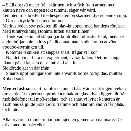
– Ställ dig två meter från skärmen och sträck fram armen med
knuten näve och uppsträckt tumme, säger vår värd.
I en liten ruta bredvid mediespelaren på skärmen dyker handen upp.
– Gör en tryckrörelse med tummen.
Markus lyder, styr pekaren till play-knappen med handens rörelser.
Med tumtryckning i tomma luften startar filmen.
– Tänk vad skönt att slippa fjärrkontrollen, utbrister Paul, medan vi
andra börjar spinna loss på allt annat man skulle kunna använda
voodoo-styrningen till.
– Kommer tekniken att släppas snart, frågar vi i kör.
– Nä, det här är bara ett experiment, svarar killen. Det finns inga
planer på att lansera den. Inte än i alla fall.
Slokörade går vi där ifrån.
– Smarta uppfinningar som inte används borde förbjudas, muttrar
Robert surt.
Men vi fastnar
snart framför ett annat bås. Här är det ingen tvekan
om att det är experimentprodukter, bakom glasskivan ligger allt från
mobiltelefoner till mp3-spelare, och så snart vi lyfter kameran är
Toshibas så guide Sota Goro framme och talar om vad vi får plåta.
Och inte.
Alla prylarna i montern har nämligen en gemensam nämnare: De
drivs med bränsleceller.