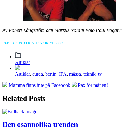
Av Robert Långström och Markus Nordin Foto Paul Bogatir
PUBLICERAD I DIN TEKNIK #11 2007
Posted
Artiklar
in
Tagged
Artiklar
,
aurea
,
berlin
,
IFA
,
mässa
,
teknik
,
tv
with
Previous
Next
Mamma finns inte på Facebook
Pax för månen!
post:
post:
Related Posts
Den osannolika trenden