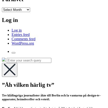
I
arkivet
Log in
Log in
Entries feed
Comments feed
WordPress.org
Toggle
the
Search
Search
search
for:
field
Hide
the
”Åh vilken härlig tv”
search
overlay
Tre klåfingriga journalister åkte till Berlin och la vantarna på design-tv-
apparater, bränsleceller och veteöl.