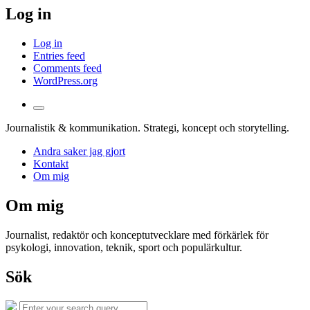
Log in
Log in
Entries feed
Comments feed
WordPress.org
Toggle
the
Journalistik & kommunikation. Strategi, koncept och storytelling.
search
field
Andra saker jag gjort
Kontakt
Om mig
Om mig
Journalist, redaktör och konceptutvecklare med förkärlek för
psykologi, innovation, teknik, sport och populärkultur.
Sök
Search
Search