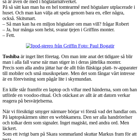
så är även de med i högtalarnätverket.
På så sätt kan man ha en hel tomtearmé med högtalare utplacerade i
huset. Och man kan välja att spela genom bara en, eller några,
också. Skitsmart.
– Så man kan ha en miljon högtalare om man vill? frågar Robert
– Ja, hur många som helst, svarar tjejen i Griffins monter.
– Fett.
Toshiba
är inget litet företag. Om man inte anat det tidigare så blir
man i alla fall varse när man stiger in i deras jättelika monter.
Precis som alla andra jättar har de allt från fläskiga platt- tv-apparater
till mobiler och små musikspelare. Men det som fångar vårt intresse
är en förevisning som pågår lite i skymundan.
En kille står framför en laptop och viftar med händerna, som om han
utförde en voodoo-ritual. Och otäckast av allt är att datorn verkar
reagera på besvärjelserna.
När vi försiktigt smyger närmare börjar vi förstå vad det handlar om.
På laptopskärmen sitter en webbkamera. Den ser alla handrörelser
och tolkar dem som signaler. Inget magiskt, med andra ord. Men
läckert.
Som ett ivrigt barn på Skara sommarland skuttar Markus fram för att
testa.