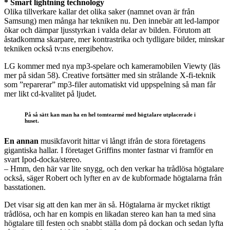
* Smart lightning technology
Olika tillverkare kallar det olika saker (namnet ovan är från
Samsung) men många har tekniken nu. Den innebär att led-lampor
ökar och dämpar ljusstyrkan i valda delar av bilden. Förutom att
åstadkomma skarpare, mer kontrastrika och tydligare bilder, minskar
tekniken också tv:ns energibehov.
LG kommer med nya mp3-spelare och kameramobilen Viewty (läs
mer på sidan 58). Creative fortsätter med sin strålande X-fi-teknik
som ”reparerar” mp3-filer automatiskt vid uppspelning så man får
mer likt cd-kvalitet på ljudet.
På så sätt kan man ha en hel tomtearmé med högtalare utplacerade i
huset.
En annan
musikfavorit hittar vi långt ifrån de stora företagens
gigantiska hallar. I företaget Griffins monter fastnar vi framför en
svart Ipod-docka/stereo.
– Hmm, den här var lite snygg, och den verkar ha trådlösa högtalare
också, säger Robert och lyfter en av de kubformade högtalarna från
basstationen.
Det visar sig att den kan mer än så. Högtalarna är mycket riktigt
trådlösa, och har en kompis en likadan stereo kan han ta med sina
högtalare till festen och snabbt ställa dom på dockan och sedan lyfta