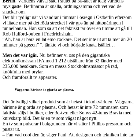
Berlin.
Världens värsta stad i slutet på 30-talet är idag världens
mysigaste. Berlinarna är snälla, ordningsamma och vet vad de
snackar om.
Det blir tydligt när vi vandrar i timmar i ösregn i Östberlin eftersom
vi litade mer på det röda strecket i vår gps än på nittonåringen i
tunnelbanan. Han som sa att det faktiskt tar över en timme att gå till
Rob Halford-puben i Friedrichshain.
”Äh, han är bara en lat emo-rockare. Det ser inte ut att ta mer än 20
minuter på gps:en” ”, tänkte vi och började knata istället…
Men det var igår.
Nu befinner vi oss på den gigantiska
elektronikmässan IFA med 1 212 utställare från 32 länder med
235,000 besökare. Som en massa Stockholmsmässor på rad,
knökfulla med prylar.
Och framförallt tv-apparater.
Väggarna härinne är gjorda av plasma.
Det är tydligt vilket produkt som är hetast i teknikvärlden. Väggarna
härinne är gjorda av plasma. Och hetast är inte 72-tummaren som
faktiskt säljs i butiker, eller 3d-tv:n eller Sonys 42-tums Bravia med
knivskarp bild. Det är en tv som vågat något nytt.
En tv som pulserar i bakgrunden när vi sitter i Philips pressrum och
pustar ut.
– Fan vad cool den är, säger Paul. Att designen och tekniken inte tar