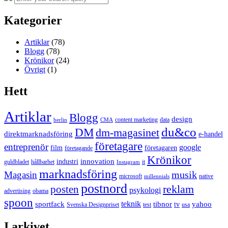
for:
Kategorier
Artiklar
(78)
Blogg
(78)
Krönikor
(24)
Övrigt
(1)
Hett
Artiklar
Blogg
design
content marketing
data
berlin
CMA
du&co
DM
dm-magasinet
direktmarknadsföring
e-handel
företagare
entreprenör
google
film
företagaren
företagande
Krönikor
innovation
industri
guldbladet
hållbarhet
it
Instagram
marknadsföring
musik
Magasin
microsoft
native
millennials
postnord
reklam
posten
psykologi
advertising
obama
spoon
teknik
sportfack
tibnor
yahoo
tv
Svenska Designpriset
test
usa
I arkivet