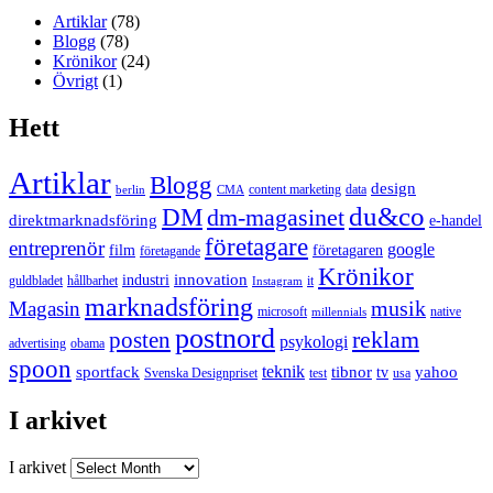
Artiklar
(78)
Blogg
(78)
Krönikor
(24)
Övrigt
(1)
Hett
Artiklar
Blogg
design
content marketing
data
berlin
CMA
du&co
DM
dm-magasinet
direktmarknadsföring
e-handel
företagare
entreprenör
google
film
företagaren
företagande
Krönikor
innovation
industri
guldbladet
hållbarhet
it
Instagram
marknadsföring
musik
Magasin
microsoft
native
millennials
postnord
reklam
posten
psykologi
advertising
obama
spoon
teknik
sportfack
tibnor
yahoo
tv
Svenska Designpriset
test
usa
I arkivet
I arkivet