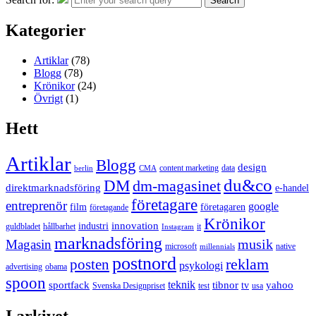
Search
Kategorier
Artiklar
(78)
Blogg
(78)
Krönikor
(24)
Övrigt
(1)
Hett
Artiklar
Blogg
design
content marketing
data
berlin
CMA
du&co
DM
dm-magasinet
direktmarknadsföring
e-handel
företagare
entreprenör
google
film
företagaren
företagande
Krönikor
innovation
industri
guldbladet
hållbarhet
it
Instagram
marknadsföring
musik
Magasin
microsoft
native
millennials
postnord
reklam
posten
psykologi
advertising
obama
spoon
teknik
sportfack
tibnor
yahoo
tv
Svenska Designpriset
test
usa