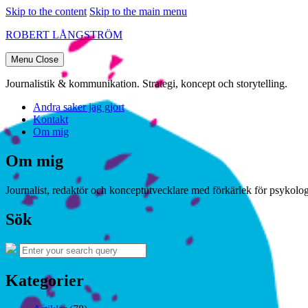
Skip to the content
Skip to the main menu
ROBERT LÅNGSTRÖM
Menu
Close
Journalistik & kommunikation. Strategi, koncept och storytelling.
Andra saker jag gjort
Kontakt
Om mig
Om mig
Journalist, redaktör och konceptutvecklare med förkärlek för psykologi
Sök
Search
Search
for:
Kategorier