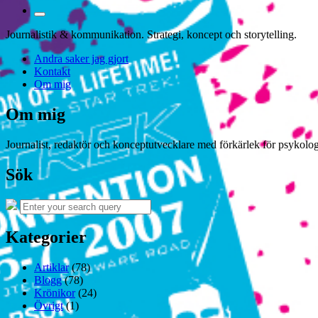
Toggle
the
Journalistik & kommunikation. Strategi, koncept och storytelling.
search
field
Andra saker jag gjort
Kontakt
Om mig
Om mig
Journalist, redaktör och konceptutvecklare med förkärlek för psykologi
Sök
Search
Search
for:
Kategorier
Artiklar
(78)
Blogg
(78)
Krönikor
(24)
Övrigt
(1)