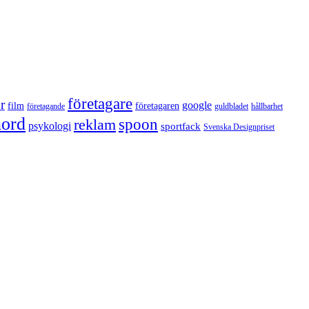
företagare
r
google
film
företagaren
företagande
guldbladet
hållbarhet
nord
reklam
spoon
psykologi
sportfack
Svenska Designpriset