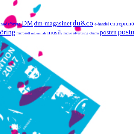
du&co
DM
dm-magasinet
entreprenö
knadsföring
e-handel
post
öring
posten
musik
microsoft
native advertising
obama
millennials