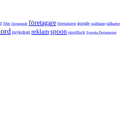
företagare
r
google
film
företagaren
företagande
guldbladet
hållbarhet
nord
reklam
spoon
psykologi
sportfack
Svenska Designpriset