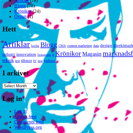
Artiklar
(78)
Blogg
(78)
Krönikor
(24)
Övrigt
(1)
Hett
Artiklar
Blogg
design
direktmar
content marketing
data
berlin
CMA
marknadsf
Krönikor
Magasin
innovation
industri
it
Instagram
teknik
tibnor
yahoo
tv
test
usa
I arkivet
I
arkivet
Log in
Log in
Entries feed
Comments feed
WordPress.org