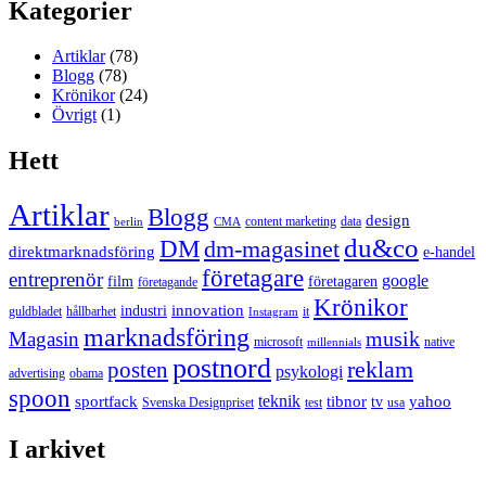
Kategorier
Artiklar
(78)
Blogg
(78)
Krönikor
(24)
Övrigt
(1)
Hett
Artiklar
Blogg
design
content marketing
data
berlin
CMA
du&co
DM
dm-magasinet
direktmarknadsföring
e-handel
företagare
entreprenör
google
film
företagaren
företagande
Krönikor
innovation
industri
guldbladet
hållbarhet
it
Instagram
marknadsföring
musik
Magasin
microsoft
native
millennials
postnord
reklam
posten
psykologi
advertising
obama
spoon
teknik
sportfack
tibnor
yahoo
tv
Svenska Designpriset
test
usa
I arkivet