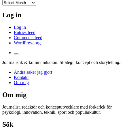
I
arkivet
Log in
Log in
Entries feed
Comments feed
WordPress.org
Toggle
the
Journalistik & kommunikation. Strategi, koncept och storytelling.
search
field
Andra saker jag gjort
Kontakt
Om mig
Om mig
Journalist, redaktör och konceptutvecklare med förkärlek för
psykologi, innovation, teknik, sport och populärkultur.
Sök