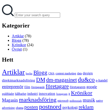
Search
Search
for:
Kategorier
Artiklar
(78)
Blogg
(78)
Krönikor
(24)
Övrigt
(1)
Hett
Artiklar
Blogg
design
content marketing
data
berlin
CMA
du&co
DM
dm-magasinet
direktmarknadsföring
e-handel
företagare
entreprenör
google
film
företagaren
företagande
Krönikor
innovation
industri
guldbladet
hållbarhet
it
Instagram
marknadsföring
musik
Magasin
microsoft
native
millennials
postnord
reklam
posten
psykologi
advertising
obama