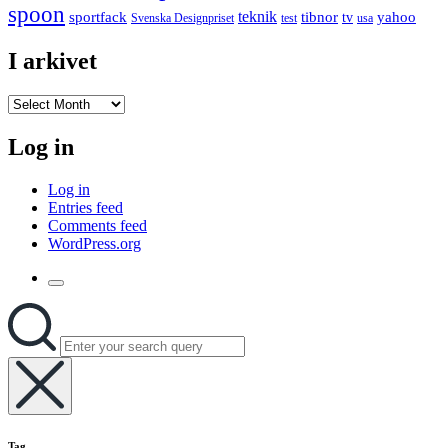
spoon
teknik
sportfack
tibnor
yahoo
tv
Svenska Designpriset
test
usa
I arkivet
I
arkivet
Log in
Log in
Entries feed
Comments feed
WordPress.org
Toggle
the
Search
Search
search
for:
field
Hide
the
Tag