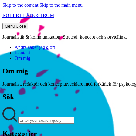
Skip to the content
Skip to the main menu
ROBERT LÅNGSTRÖM
Menu
Close
Journalistik & kommunikation. Strategi, koncept och storytelling.
Andra saker jag gjort
Kontakt
Om mig
Om mig
Journalist, redaktör och konceptutvecklare med förkärlek för psykologi
Sök
Search
Search
for:
Kategorier