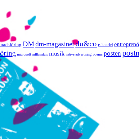
du&co
DM
dm-magasinet
entreprenö
knadsföring
e-handel
post
öring
posten
musik
microsoft
native advertising
obama
millennials