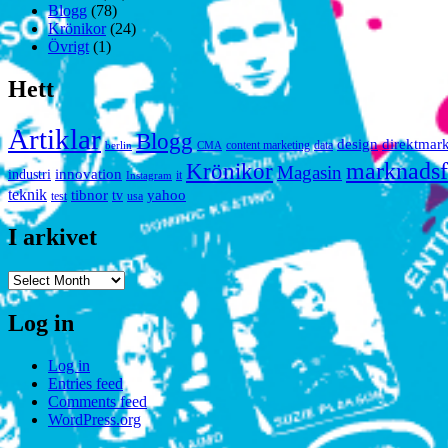
Blogg
(78)
Krönikor
(24)
Övrigt
(1)
Hett
Artiklar
Blogg
design
direktmar
content marketing
data
berlin
CMA
marknadsf
Krönikor
Magasin
innovation
industri
it
Instagram
teknik
tibnor
yahoo
tv
test
usa
I arkivet
I
arkivet
Log in
Log in
Entries feed
Comments feed
WordPress.org