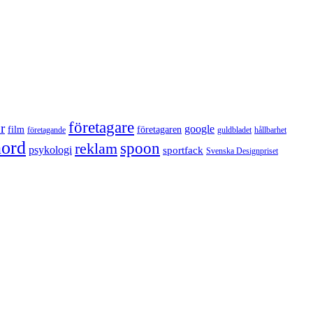
företagare
r
google
film
företagaren
företagande
guldbladet
hållbarhet
nord
reklam
spoon
psykologi
sportfack
Svenska Designpriset