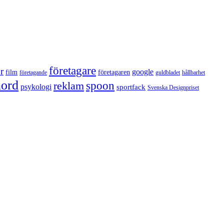
företagare
r
google
film
företagaren
företagande
guldbladet
hållbarhet
nord
reklam
spoon
psykologi
sportfack
Svenska Designpriset