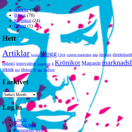
Artiklar
(78)
Blogg
(78)
Krönikor
(24)
Övrigt
(1)
Hett
Artiklar
Blogg
design
direktmar
content marketing
data
berlin
CMA
marknadsf
Krönikor
Magasin
innovation
industri
it
Instagram
teknik
tibnor
yahoo
tv
test
usa
I arkivet
I
arkivet
Log in
Log in
Entries feed
Comments feed