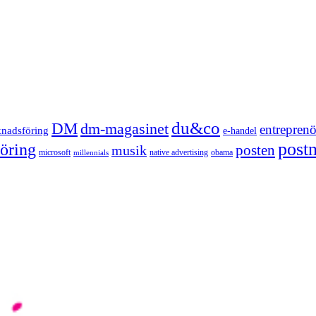
du&co
DM
dm-magasinet
entreprenö
knadsföring
e-handel
post
öring
posten
musik
microsoft
native advertising
obama
millennials