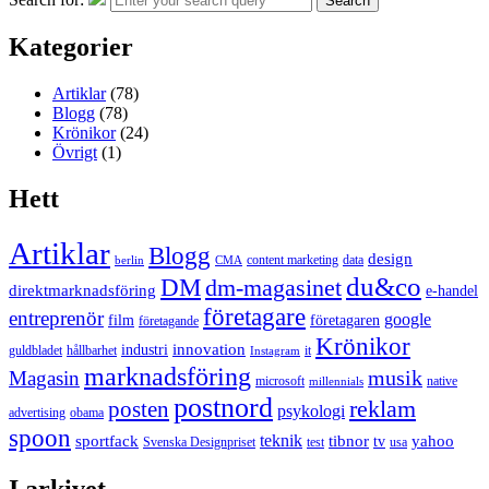
Search
Kategorier
Artiklar
(78)
Blogg
(78)
Krönikor
(24)
Övrigt
(1)
Hett
Artiklar
Blogg
design
content marketing
data
berlin
CMA
du&co
DM
dm-magasinet
direktmarknadsföring
e-handel
företagare
entreprenör
google
film
företagaren
företagande
Krönikor
innovation
industri
guldbladet
hållbarhet
it
Instagram
marknadsföring
musik
Magasin
microsoft
native
millennials
postnord
reklam
posten
psykologi
advertising
obama
spoon
teknik
sportfack
tibnor
yahoo
tv
Svenska Designpriset
test
usa