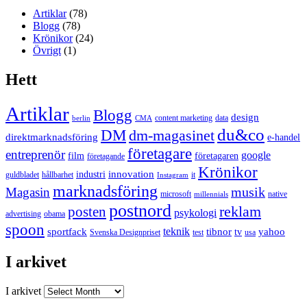
Artiklar
(78)
Blogg
(78)
Krönikor
(24)
Övrigt
(1)
Hett
Artiklar
Blogg
design
content marketing
data
berlin
CMA
du&co
DM
dm-magasinet
direktmarknadsföring
e-handel
företagare
entreprenör
google
film
företagaren
företagande
Krönikor
innovation
industri
guldbladet
hållbarhet
it
Instagram
marknadsföring
musik
Magasin
microsoft
native
millennials
postnord
reklam
posten
psykologi
advertising
obama
spoon
teknik
sportfack
tibnor
yahoo
tv
Svenska Designpriset
test
usa
I arkivet
I arkivet