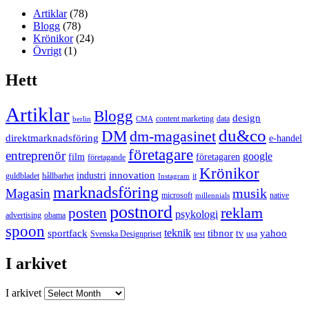
Artiklar
(78)
Blogg
(78)
Krönikor
(24)
Övrigt
(1)
Hett
Artiklar
Blogg
design
content marketing
data
berlin
CMA
du&co
DM
dm-magasinet
direktmarknadsföring
e-handel
företagare
entreprenör
google
film
företagaren
företagande
Krönikor
innovation
industri
guldbladet
hållbarhet
it
Instagram
marknadsföring
musik
Magasin
microsoft
native
millennials
postnord
reklam
posten
psykologi
advertising
obama
spoon
teknik
sportfack
tibnor
yahoo
tv
Svenska Designpriset
test
usa
I arkivet
I arkivet