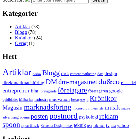
Search
Kategorier
Artiklar
(78)
Blogg
(78)
Krönikor
(24)
Övrigt
(1)
Hett
Artiklar
Blogg
design
content marketing
data
berlin
CMA
du&co
DM
dm-magasinet
direktmarknadsföring
e-handel
företagare
entreprenör
google
film
företagaren
företagande
Krönikor
innovation
industri
guldbladet
hållbarhet
it
Instagram
marknadsföring
musik
Magasin
microsoft
native
millennials
postnord
reklam
posten
psykologi
advertising
obama
spoon
teknik
sportfack
tibnor
yahoo
tv
Svenska Designpriset
test
usa