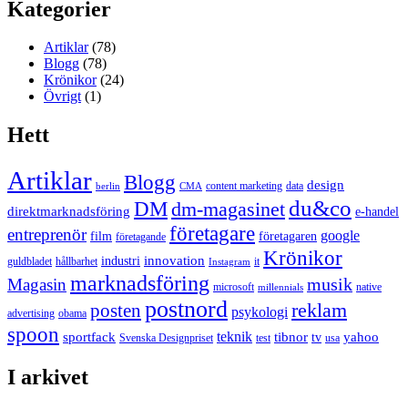
Kategorier
Artiklar
(78)
Blogg
(78)
Krönikor
(24)
Övrigt
(1)
Hett
Artiklar
Blogg
design
content marketing
data
berlin
CMA
du&co
DM
dm-magasinet
direktmarknadsföring
e-handel
företagare
entreprenör
google
film
företagaren
företagande
Krönikor
innovation
industri
guldbladet
hållbarhet
it
Instagram
marknadsföring
musik
Magasin
microsoft
native
millennials
postnord
reklam
posten
psykologi
advertising
obama
spoon
teknik
sportfack
tibnor
yahoo
tv
Svenska Designpriset
test
usa
I arkivet