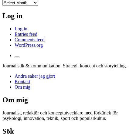
I
arkivet
Log in
Log in
Entries feed
Comments feed
WordPress.org
Toggle
the
Journalistik & kommunikation. Strategi, koncept och storytelling.
search
field
Andra saker jag gjort
Kontakt
Om mig
Om mig
Journalist, redaktör och konceptutvecklare med förkärlek för
psykologi, innovation, teknik, sport och populärkultur.
Sök