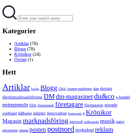
Search
Search
for:
Kategorier
Artiklar
(78)
Blogg
(78)
Krönikor
(24)
Övrigt
(1)
Hett
Artiklar
Blogg
design
content marketing
data
berlin
CMA
du&co
DM
dm-magasinet
direktmarknadsföring
e-handel
företagare
entreprenör
google
film
företagaren
företagande
Krönikor
innovation
industri
guldbladet
hållbarhet
it
Instagram
marknadsföring
musik
Magasin
microsoft
native
millennials
postnord
reklam
posten
psykologi
advertising
obama