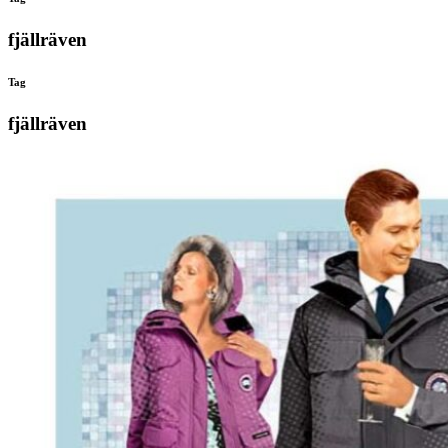
search
overlay
fjällräven
Tag
fjällräven