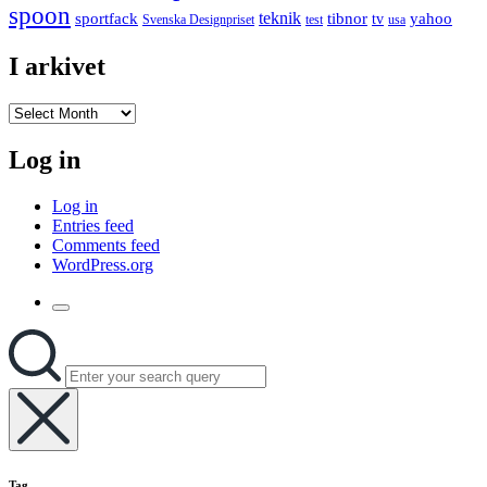
spoon
teknik
sportfack
tibnor
yahoo
tv
Svenska Designpriset
test
usa
I arkivet
I
arkivet
Log in
Log in
Entries feed
Comments feed
WordPress.org
Toggle
the
Search
Search
search
for:
field
Hide
the
Tag