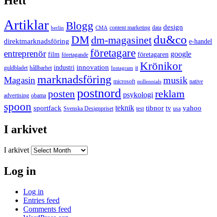
Hett
Artiklar
Blogg
design
content marketing
data
berlin
CMA
du&co
DM
dm-magasinet
direktmarknadsföring
e-handel
företagare
entreprenör
google
film
företagaren
företagande
Krönikor
innovation
industri
guldbladet
hållbarhet
it
Instagram
marknadsföring
musik
Magasin
microsoft
native
millennials
postnord
reklam
posten
psykologi
advertising
obama
spoon
teknik
sportfack
tibnor
yahoo
tv
Svenska Designpriset
test
usa
I arkivet
I arkivet
Log in
Log in
Entries feed
Comments feed