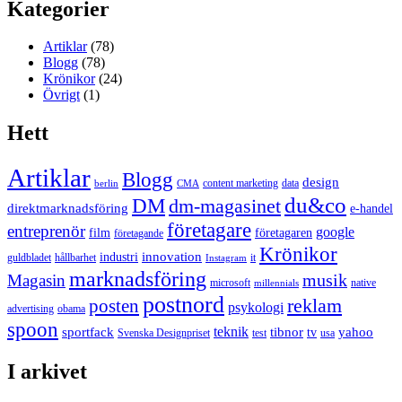
Kategorier
Artiklar
(78)
Blogg
(78)
Krönikor
(24)
Övrigt
(1)
Hett
Artiklar
Blogg
design
content marketing
data
berlin
CMA
du&co
DM
dm-magasinet
direktmarknadsföring
e-handel
företagare
entreprenör
google
film
företagaren
företagande
Krönikor
innovation
industri
guldbladet
hållbarhet
it
Instagram
marknadsföring
musik
Magasin
microsoft
native
millennials
postnord
reklam
posten
psykologi
advertising
obama
spoon
teknik
sportfack
tibnor
yahoo
tv
Svenska Designpriset
test
usa
I arkivet