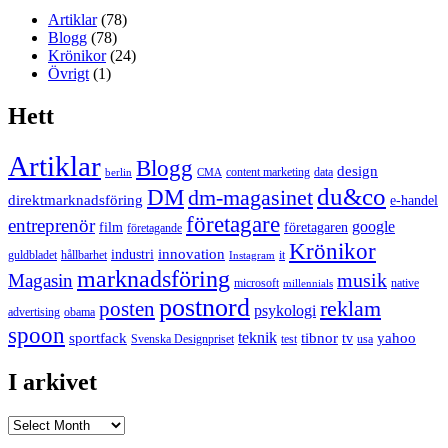
Artiklar
(78)
Blogg
(78)
Krönikor
(24)
Övrigt
(1)
Hett
Artiklar
Blogg
design
content marketing
data
berlin
CMA
du&co
DM
dm-magasinet
direktmarknadsföring
e-handel
företagare
entreprenör
google
film
företagaren
företagande
Krönikor
innovation
industri
guldbladet
hållbarhet
it
Instagram
marknadsföring
musik
Magasin
microsoft
native
millennials
postnord
reklam
posten
psykologi
advertising
obama
spoon
teknik
sportfack
tibnor
yahoo
tv
Svenska Designpriset
test
usa
I arkivet
I
arkivet