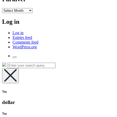
I
arkivet
Log in
Log in
Entries feed
Comments feed
WordPress.org
Toggle
the
Search
Search
search
for:
field
Hide
the
Tag
search
overlay
dollar
Tag