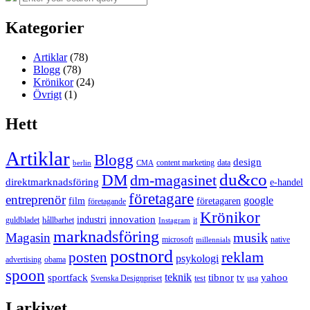
for:
Kategorier
Artiklar
(78)
Blogg
(78)
Krönikor
(24)
Övrigt
(1)
Hett
Artiklar
Blogg
design
content marketing
data
berlin
CMA
du&co
DM
dm-magasinet
direktmarknadsföring
e-handel
företagare
entreprenör
google
film
företagaren
företagande
Krönikor
innovation
industri
guldbladet
hållbarhet
it
Instagram
marknadsföring
musik
Magasin
microsoft
native
millennials
postnord
reklam
posten
psykologi
advertising
obama
spoon
teknik
sportfack
tibnor
yahoo
tv
Svenska Designpriset
test
usa
I arkivet