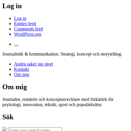
Log in
Log in
Entries feed
Comments feed
WordPress.org
Toggle
the
Journalistik & kommunikation. Strategi, koncept och storytelling.
search
field
Andra saker jag gjort
Kontakt
Om mig
Om mig
Journalist, redaktör och konceptutvecklare med förkärlek för
psykologi, innovation, teknik, sport och populärkultur.
Sök
Search
Search