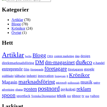
for:
Kategorier
Artiklar
(78)
Blogg
(78)
Krönikor
(24)
Övrigt
(1)
Hett
Artiklar
Blogg
design
content marketing
data
berlin
CMA
du&co
DM
dm-magasinet
direktmarknadsföring
e-handel
företagare
entreprenör
google
film
företagaren
företagande
Krönikor
innovation
industri
guldbladet
hållbarhet
it
Instagram
marknadsföring
musik
Magasin
microsoft
native
millennials
postnord
reklam
posten
psykologi
advertising
obama
spoon
teknik
sportfack
tibnor
yahoo
tv
Svenska Designpriset
test
usa
I arkivet