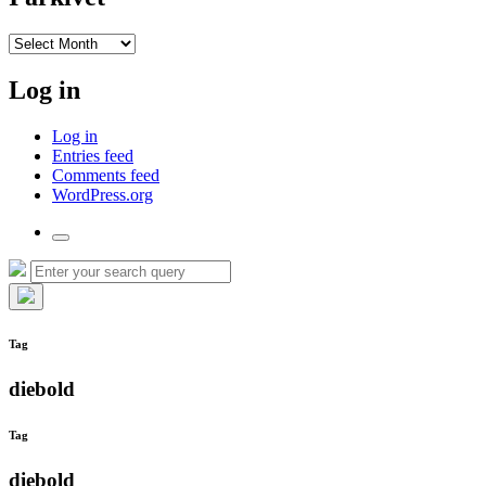
I
arkivet
Log in
Log in
Entries feed
Comments feed
WordPress.org
Toggle
the
Search
Search
search
for:
field
Hide
the
Tag
search
overlay
diebold
Tag
diebold