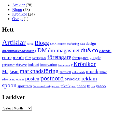
Artiklar
(78)
Blogg
(78)
Krönikor
(24)
Övrigt
(1)
Hett
Artiklar
Blogg
design
content marketing
data
berlin
CMA
du&co
DM
dm-magasinet
direktmarknadsföring
e-handel
företagare
entreprenör
google
film
företagaren
företagande
Krönikor
innovation
industri
guldbladet
hållbarhet
it
Instagram
marknadsföring
musik
Magasin
microsoft
native
millennials
postnord
reklam
posten
psykologi
advertising
obama
spoon
teknik
sportfack
tibnor
yahoo
tv
Svenska Designpriset
test
usa
I arkivet
I
arkivet