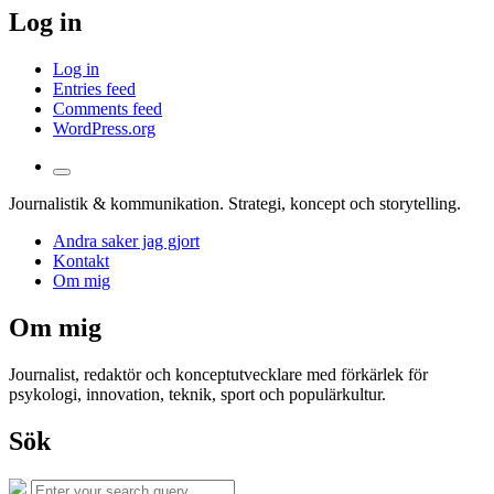
Log in
Log in
Entries feed
Comments feed
WordPress.org
Toggle
the
Journalistik & kommunikation. Strategi, koncept och storytelling.
search
field
Andra saker jag gjort
Kontakt
Om mig
Om mig
Journalist, redaktör och konceptutvecklare med förkärlek för
psykologi, innovation, teknik, sport och populärkultur.
Sök
Search
Search