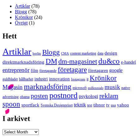
Artiklar
(78)
Blogg
(78)
Krönikor
(24)
Övrigt
(1)
Hett
Artiklar
Blogg
design
content marketing
data
berlin
CMA
du&co
DM
dm-magasinet
direktmarknadsföring
e-handel
företagare
entreprenör
google
film
företagaren
företagande
Krönikor
innovation
industri
guldbladet
hållbarhet
it
Instagram
marknadsföring
musik
Magasin
microsoft
native
millennials
postnord
reklam
posten
psykologi
advertising
obama
spoon
teknik
sportfack
tibnor
yahoo
tv
Svenska Designpriset
test
usa
I arkivet
I
arkivet