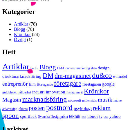
for:
Kategorier
Artiklar
(78)
Blogg
(78)
Krönikor
(24)
Övrigt
(1)
Hett
Artiklar
Blogg
design
content marketing
data
berlin
CMA
du&co
DM
dm-magasinet
direktmarknadsföring
e-handel
företagare
entreprenör
google
film
företagaren
företagande
Krönikor
innovation
industri
guldbladet
hållbarhet
it
Instagram
marknadsföring
musik
Magasin
microsoft
native
millennials
postnord
reklam
posten
psykologi
advertising
obama
spoon
teknik
sportfack
tibnor
yahoo
tv
Svenska Designpriset
test
usa
I arkivet