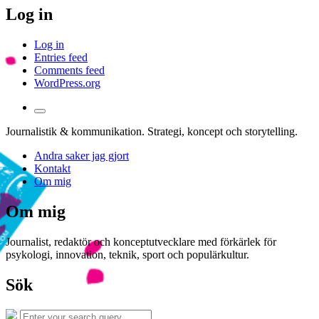
Log in
Log in
Entries feed
Comments feed
WordPress.org
Toggle
the
Journalistik & kommunikation. Strategi, koncept och storytelling.
search
field
Andra saker jag gjort
Kontakt
Om mig
Om mig
Journalist, redaktör och konceptutvecklare med förkärlek för
psykologi, innovation, teknik, sport och populärkultur.
Sök
Search
Search