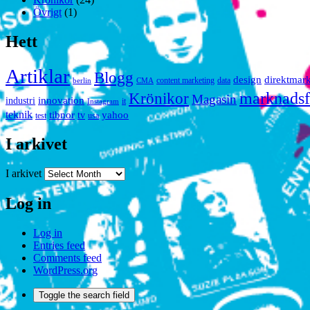
Övrigt
(1)
Hett
Artiklar
Blogg
design
direktmar
content marketing
data
berlin
CMA
marknadsf
Krönikor
Magasin
innovation
industri
it
Instagram
teknik
tibnor
yahoo
tv
test
usa
I arkivet
I arkivet
Log in
Log in
Entries feed
Comments feed
WordPress.org
Toggle the search field