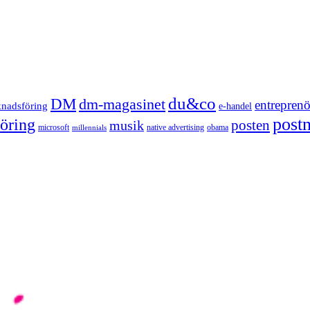
du&co
DM
dm-magasinet
entreprenö
knadsföring
e-handel
post
öring
posten
musik
microsoft
native advertising
obama
millennials