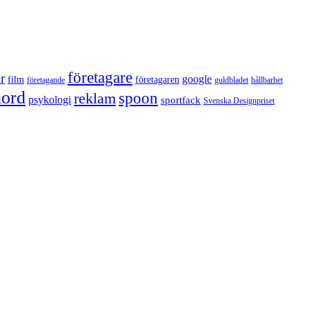
företagare
r
google
film
företagaren
företagande
guldbladet
hållbarhet
nord
reklam
spoon
psykologi
sportfack
Svenska Designpriset