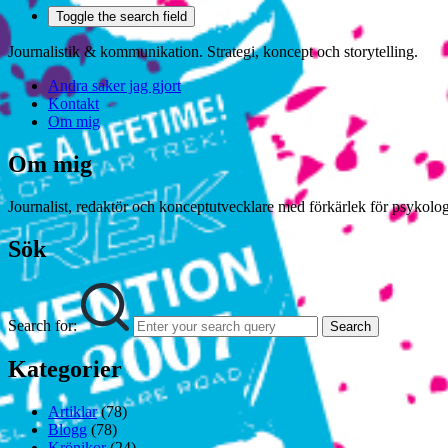
Toggle the search field
Journalistik & kommunikation. Strategi, koncept och storytelling.
Andra saker jag gjort
Kontakt
Om mig
Om mig
Journalist, redaktör och konceptutvecklare med förkärlek för psykologi
Sök
Search for:
Search
Kategorier
Artiklar
(78)
Blogg
(78)
Krönikor
(24)