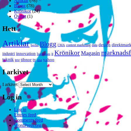
Artiklar
(78)
Blogg
(78)
Krönikor
(24)
Övrigt
(1)
Hett
Artiklar
Blogg
design
direktmar
content marketing
data
berlin
CMA
marknadsf
Krönikor
Magasin
innovation
industri
it
Instagram
teknik
tibnor
yahoo
tv
test
usa
I arkivet
I arkivet
Log in
Log in
Entries feed
Comments feed
WordPress.org