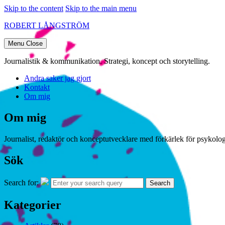
Skip to the content
Skip to the main menu
ROBERT LÅNGSTRÖM
Menu
Close
Journalistik & kommunikation. Strategi, koncept och storytelling.
Andra saker jag gjort
Kontakt
Om mig
Om mig
Journalist, redaktör och konceptutvecklare med förkärlek för psykologi
Sök
Search for:
Search
Kategorier