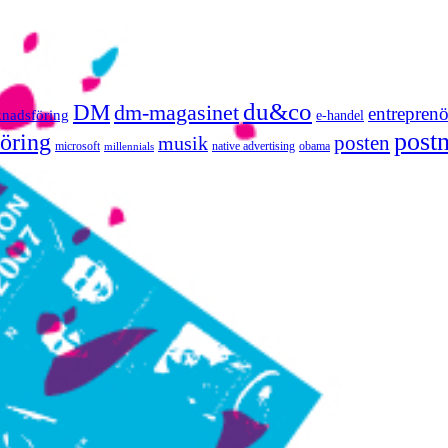
du&co
DM
dm-magasinet
entreprenö
knadsföring
e-handel
post
öring
posten
musik
microsoft
native advertising
obama
millennials