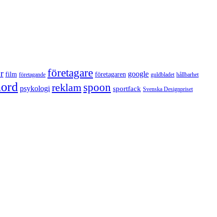
företagare
r
google
film
företagaren
företagande
guldbladet
hållbarhet
nord
reklam
spoon
psykologi
sportfack
Svenska Designpriset