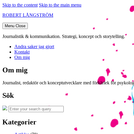
Skip to the content
Skip to the main menu
ROBERT LÅNGSTRÖM
Menu
Close
Journalistik & kommunikation. Strategi, koncept och storytelling.
Andra saker jag gjort
Kontakt
Om mig
Om mig
Journalist, redaktör och konceptutvecklare med förkärlek för psykologi
Sök
Search
Search
for:
Kategorier