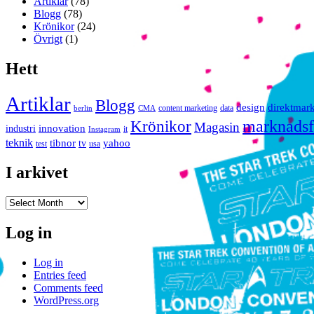
Artiklar
(78)
Blogg
(78)
Krönikor
(24)
Övrigt
(1)
Hett
Artiklar
Blogg
design
direktmar
content marketing
data
berlin
CMA
marknadsf
Krönikor
Magasin
innovation
industri
it
Instagram
teknik
tibnor
yahoo
tv
test
usa
I arkivet
I
arkivet
Log in
Log in
Entries feed
Comments feed
WordPress.org