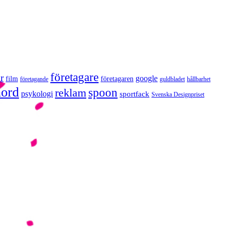
företagare
r
google
film
företagaren
företagande
guldbladet
hållbarhet
nord
reklam
spoon
psykologi
sportfack
Svenska Designpriset