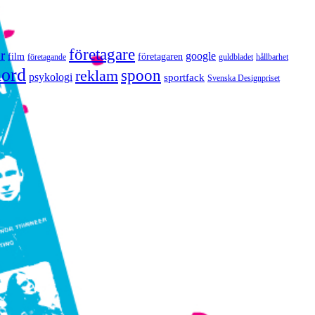
företagare
r
google
film
företagaren
företagande
guldbladet
hållbarhet
nord
reklam
spoon
psykologi
sportfack
Svenska Designpriset