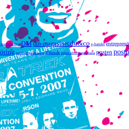
du&co
DM
dm-magasinet
entreprenö
knadsföring
e-handel
post
öring
posten
musik
microsoft
native advertising
obama
millennials