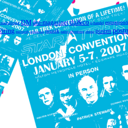
du&co
DM
dm-magasinet
entreprenö
knadsföring
e-handel
post
öring
posten
musik
microsoft
native advertising
obama
millennials