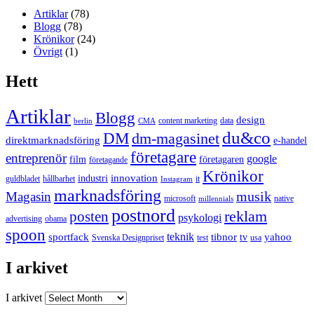
Artiklar
(78)
Blogg
(78)
Krönikor
(24)
Övrigt
(1)
Hett
Artiklar
Blogg
design
content marketing
data
berlin
CMA
du&co
DM
dm-magasinet
direktmarknadsföring
e-handel
företagare
entreprenör
google
film
företagaren
företagande
Krönikor
innovation
industri
guldbladet
hållbarhet
it
Instagram
marknadsföring
musik
Magasin
microsoft
native
millennials
postnord
reklam
posten
psykologi
advertising
obama
spoon
teknik
sportfack
tibnor
yahoo
tv
Svenska Designpriset
test
usa
I arkivet
I arkivet