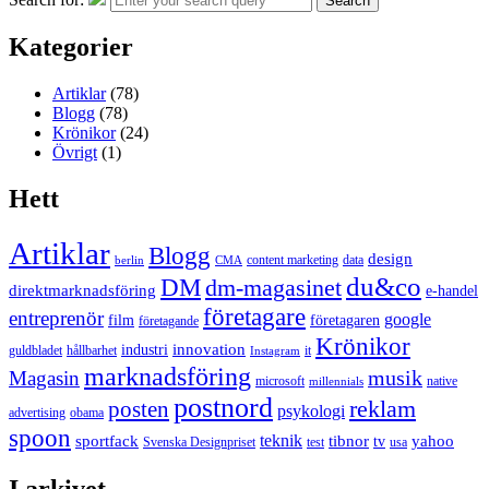
Search
Kategorier
Artiklar
(78)
Blogg
(78)
Krönikor
(24)
Övrigt
(1)
Hett
Artiklar
Blogg
design
content marketing
data
berlin
CMA
du&co
DM
dm-magasinet
direktmarknadsföring
e-handel
företagare
entreprenör
google
film
företagaren
företagande
Krönikor
innovation
industri
guldbladet
hållbarhet
it
Instagram
marknadsföring
musik
Magasin
microsoft
native
millennials
postnord
reklam
posten
psykologi
advertising
obama
spoon
teknik
sportfack
tibnor
yahoo
tv
Svenska Designpriset
test
usa