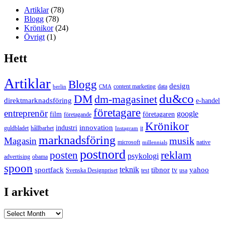
Artiklar
(78)
Blogg
(78)
Krönikor
(24)
Övrigt
(1)
Hett
Artiklar
Blogg
design
content marketing
data
berlin
CMA
du&co
DM
dm-magasinet
direktmarknadsföring
e-handel
företagare
entreprenör
google
film
företagaren
företagande
Krönikor
innovation
industri
guldbladet
hållbarhet
it
Instagram
marknadsföring
musik
Magasin
microsoft
native
millennials
postnord
reklam
posten
psykologi
advertising
obama
spoon
teknik
sportfack
tibnor
yahoo
tv
Svenska Designpriset
test
usa
I arkivet
I
arkivet