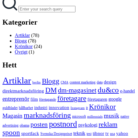
for:
Kategorier
Artiklar
(78)
Blogg
(78)
Krönikor
(24)
Övrigt
(1)
Hett
Artiklar
Blogg
design
content marketing
data
berlin
CMA
du&co
DM
dm-magasinet
direktmarknadsföring
e-handel
företagare
entreprenör
google
film
företagaren
företagande
Krönikor
innovation
industri
guldbladet
hållbarhet
it
Instagram
marknadsföring
musik
Magasin
microsoft
native
millennials
postnord
reklam
posten
psykologi
advertising
obama
spoon
teknik
sportfack
tibnor
yahoo
tv
Svenska Designpriset
test
usa