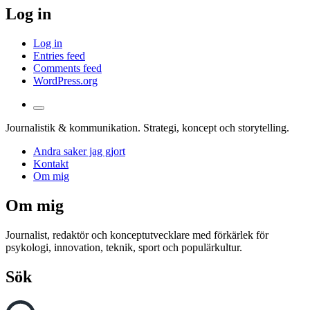
Log in
Log in
Entries feed
Comments feed
WordPress.org
Toggle
the
Journalistik & kommunikation. Strategi, koncept och storytelling.
search
field
Andra saker jag gjort
Kontakt
Om mig
Om mig
Journalist, redaktör och konceptutvecklare med förkärlek för
psykologi, innovation, teknik, sport och populärkultur.
Sök
Search
Search