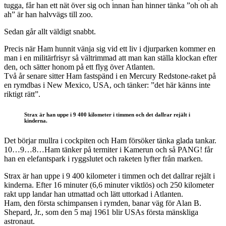
tugga, får han ett nät över sig och innan han hinner tänka ”oh oh ah
ah” är han halvvägs till zoo.
Sedan går allt väldigt snabbt.
Precis när Ham hunnit vänja sig vid ett liv i djurparken kommer en
man i en militärfrisyr så vältrimmad att man kan ställa klockan efter
den, och sätter honom på ett flyg över Atlanten.
Två år senare sitter Ham fastspänd i en Mercury Redstone-raket på
en rymdbas i New Mexico, USA, och tänker: ”det här känns inte
riktigt rätt”.
Strax är han uppe i 9 400 kilometer i timmen och det dallrar rejält i
kinderna.
Det börjar mullra i cockpiten och Ham försöker tänka glada tankar.
10…9…8…Ham tänker på termiter i Kamerun och så PANG! får
han en elefantspark i ryggslutet och raketen lyfter från marken.
Strax är han uppe i 9 400 kilometer i timmen och det dallrar rejält i
kinderna. Efter 16 minuter (6,6 minuter viktlös) och 250 kilometer
rakt upp landar han utmattad och lätt uttorkad i Atlanten.
Ham, den första schimpansen i rymden, banar väg för Alan B.
Shepard, Jr., som den 5 maj 1961 blir USAs första mänskliga
astronaut.