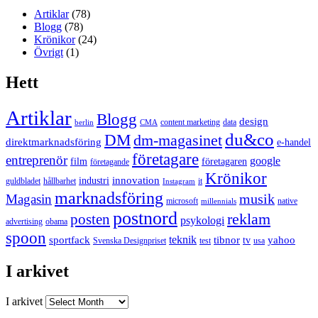
Artiklar
(78)
Blogg
(78)
Krönikor
(24)
Övrigt
(1)
Hett
Artiklar
Blogg
design
content marketing
data
berlin
CMA
du&co
DM
dm-magasinet
direktmarknadsföring
e-handel
företagare
entreprenör
google
film
företagaren
företagande
Krönikor
innovation
industri
guldbladet
hållbarhet
it
Instagram
marknadsföring
musik
Magasin
microsoft
native
millennials
postnord
reklam
posten
psykologi
advertising
obama
spoon
teknik
sportfack
tibnor
yahoo
tv
Svenska Designpriset
test
usa
I arkivet
I arkivet