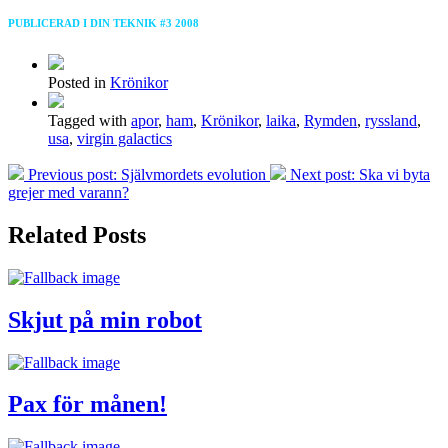
PUBLICERAD I DIN TEKNIK #3 2008
Posted in
Krönikor
Tagged with
apor
,
ham
,
Krönikor
,
laika
,
Rymden
,
ryssland
,
usa
,
virgin galactics
Previous post:
Självmordets evolution
Next post:
Ska vi byta
grejer med varann?
Related Posts
Skjut på min robot
Pax för månen!