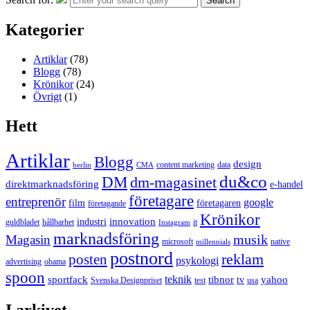
Search
Kategorier
Artiklar
(78)
Blogg
(78)
Krönikor
(24)
Övrigt
(1)
Hett
Artiklar
Blogg
design
content marketing
data
berlin
CMA
du&co
DM
dm-magasinet
direktmarknadsföring
e-handel
företagare
entreprenör
google
film
företagaren
företagande
Krönikor
innovation
industri
guldbladet
hållbarhet
it
Instagram
marknadsföring
musik
Magasin
microsoft
native
millennials
postnord
reklam
posten
psykologi
advertising
obama
spoon
teknik
sportfack
tibnor
yahoo
tv
Svenska Designpriset
test
usa