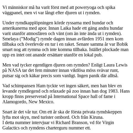
Vi människor må ha varit först med att poweryoga och spika
väggpanel, men vi var långt efter djuren ut i rymden.
Under rymdkapplöpningen körde ryssarna med hundar och
amerikanerna med apor. Innan Laika hade ett gäng andra hundar
varit utanför atmosfären och vänt (om än inte ända ut i rymden).
Smelaya (”Modig”) rymde dagen innan avfärden 1951 men kom
tillbaka och överlevde en tur i en raket. Senare samma år var Bobik
smart nog att rymma och inte komma tillbaka. Istället plockade man
upp en intet ont anande ersättare utanför en lokal pub.
Men vad tycker egentligen djuren om rymden? Enligt Laura Lewis
på NASA tar det fem minuter innan viktlösa möss svävar runt,
putsar sig och käkar precis som vanligt. Ingen panik där alltså.
Vad schimpansen Ham tyckte vet ingen säkert, men han blev en
levande rymdlegend och relaxade på zoo innan han dog 1983. Hans
kropp finns preserverad på International Space hall of fame i
Alamogordo, New Mexico.
Snart är det vår tur. Om ett år ska de första privata rymdskeppen
lyfta mot skyn, med turister ombord. Och från Kiruna.
I detta nummer intervjuar vi Richard Branson, vd för Virgin
Galactics och rymdens charterguru nummer ett.