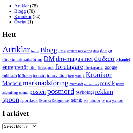
Artiklar
(78)
Blogg
(78)
Krönikor
(24)
Övrigt
(1)
Hett
Artiklar
Blogg
design
content marketing
data
berlin
CMA
du&co
DM
dm-magasinet
direktmarknadsföring
e-handel
företagare
entreprenör
google
film
företagaren
företagande
Krönikor
innovation
industri
guldbladet
hållbarhet
it
Instagram
marknadsföring
musik
Magasin
microsoft
native
millennials
postnord
reklam
posten
psykologi
advertising
obama
spoon
teknik
sportfack
tibnor
yahoo
tv
Svenska Designpriset
test
usa
I arkivet
I
arkivet