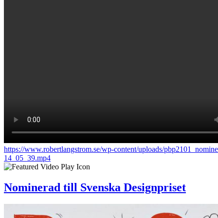
https://www.robertlangstrom.se/wp-content/uploads/pbp2101_nomin
14_05_39.mp4
Nominerad till Svenska Designpriset