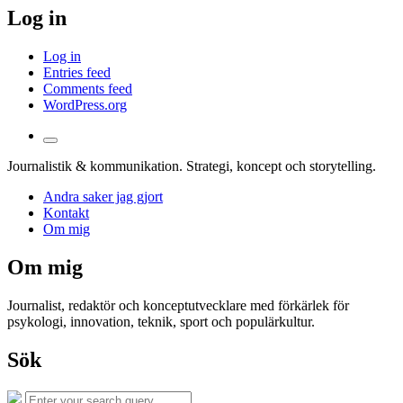
Log in
Log in
Entries feed
Comments feed
WordPress.org
Toggle
the
Journalistik & kommunikation. Strategi, koncept och storytelling.
search
field
Andra saker jag gjort
Kontakt
Om mig
Om mig
Journalist, redaktör och konceptutvecklare med förkärlek för
psykologi, innovation, teknik, sport och populärkultur.
Sök
Search
Search