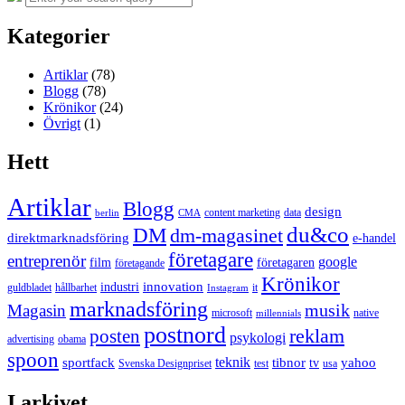
for:
Kategorier
Artiklar
(78)
Blogg
(78)
Krönikor
(24)
Övrigt
(1)
Hett
Artiklar
Blogg
design
content marketing
data
berlin
CMA
du&co
DM
dm-magasinet
direktmarknadsföring
e-handel
företagare
entreprenör
google
film
företagaren
företagande
Krönikor
innovation
industri
guldbladet
hållbarhet
it
Instagram
marknadsföring
musik
Magasin
microsoft
native
millennials
postnord
reklam
posten
psykologi
advertising
obama
spoon
teknik
sportfack
tibnor
yahoo
tv
Svenska Designpriset
test
usa
I arkivet