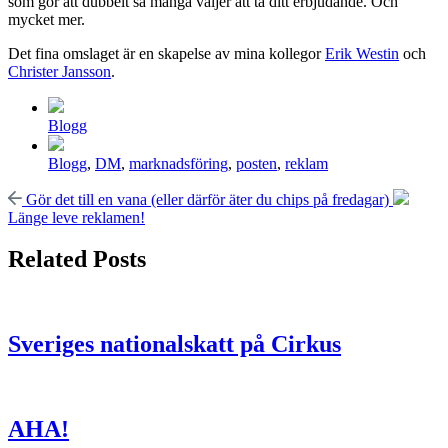
som gör att dubbelt så många väljer att ta ditt erbjudande. Och
mycket mer.
Det fina omslaget är en skapelse av mina kollegor
Erik Westin
och
Christer Jansson
.
Posted
Blogg
in
Tagged
Blogg
,
DM
,
marknadsföring
,
posten
,
reklam
with
Previous
Next
Gör det till en vana (eller därför äter du chips på fredagar)
post:
post:
Länge leve reklamen!
Related Posts
Sveriges nationalskatt på Cirkus
AHA!