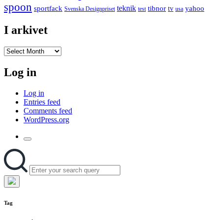
spoon
teknik
sportfack
tibnor
yahoo
tv
Svenska Designpriset
test
usa
I arkivet
I
arkivet
Log in
Log in
Entries feed
Comments feed
WordPress.org
Toggle
the
Search
Search
search
for:
field
Hide
the
Tag
search
overlay