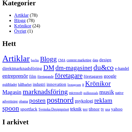
Kategorier
Artiklar
(78)
Blogg
(78)
Krönikor
(24)
Övrigt
(1)
Hett
Artiklar
Blogg
design
content marketing
data
berlin
CMA
du&co
DM
dm-magasinet
direktmarknadsföring
e-handel
företagare
entreprenör
google
film
företagaren
företagande
Krönikor
innovation
industri
guldbladet
hållbarhet
it
Instagram
marknadsföring
musik
Magasin
microsoft
native
millennials
postnord
reklam
posten
psykologi
advertising
obama
spoon
teknik
sportfack
tibnor
yahoo
tv
Svenska Designpriset
test
usa
I arkivet