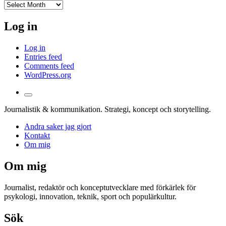
I
arkivet
Log in
Log in
Entries feed
Comments feed
WordPress.org
Toggle
the
Journalistik & kommunikation. Strategi, koncept och storytelling.
search
field
Andra saker jag gjort
Kontakt
Om mig
Om mig
Journalist, redaktör och konceptutvecklare med förkärlek för
psykologi, innovation, teknik, sport och populärkultur.
Sök