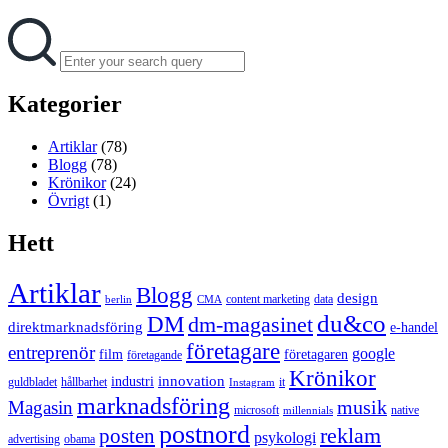
Search
Search
for:
Kategorier
Artiklar
(78)
Blogg
(78)
Krönikor
(24)
Övrigt
(1)
Hett
Artiklar
Blogg
design
content marketing
data
berlin
CMA
du&co
DM
dm-magasinet
direktmarknadsföring
e-handel
företagare
entreprenör
google
film
företagaren
företagande
Krönikor
innovation
industri
guldbladet
hållbarhet
it
Instagram
marknadsföring
musik
Magasin
microsoft
native
millennials
postnord
reklam
posten
psykologi
advertising
obama