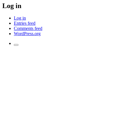
Log in
Log in
Entries feed
Comments feed
WordPress.org
Toggle
the
search
field