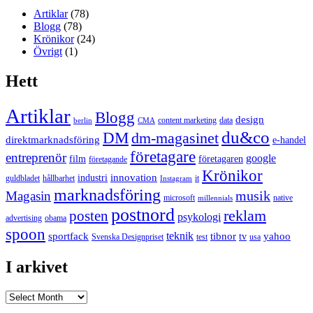
Artiklar
(78)
Blogg
(78)
Krönikor
(24)
Övrigt
(1)
Hett
Artiklar
Blogg
design
content marketing
data
berlin
CMA
du&co
DM
dm-magasinet
direktmarknadsföring
e-handel
företagare
entreprenör
google
film
företagaren
företagande
Krönikor
innovation
industri
guldbladet
hållbarhet
it
Instagram
marknadsföring
musik
Magasin
microsoft
native
millennials
postnord
reklam
posten
psykologi
advertising
obama
spoon
teknik
sportfack
tibnor
yahoo
tv
Svenska Designpriset
test
usa
I arkivet
I
arkivet