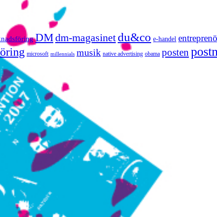
du&co
DM
dm-magasinet
entreprenö
knadsföring
e-handel
post
öring
posten
musik
microsoft
native advertising
obama
millennials