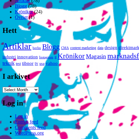
Artiklar
(78)
Blogg
(78)
Krönikor
(24)
Övrigt
(1)
Hett
Artiklar
Blogg
design
direktmar
content marketing
data
berlin
CMA
marknadsf
Krönikor
Magasin
innovation
industri
it
Instagram
teknik
tibnor
yahoo
tv
test
usa
I arkivet
I
arkivet
Log in
Log in
Entries feed
Comments feed
WordPress.org