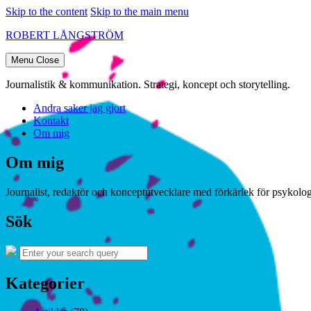
Skip to the content
Skip to the main menu
ROBERT LÅNGSTRÖM
Menu
Close
Journalistik & kommunikation. Strategi, koncept och storytelling.
Andra saker jag gjort
Kontakt
Om mig
Om mig
Journalist, redaktör och konceptutvecklare med förkärlek för psykologi
Sök
Search
Search
for:
Kategorier