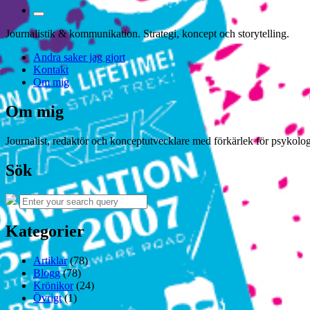
Toggle
the
Journalistik & kommunikation. Strategi, koncept och storytelling.
search
field
Andra saker jag gjort
Kontakt
Om mig
Om mig
Journalist, redaktör och konceptutvecklare med förkärlek för psykologi
Sök
Search
Search
for:
Kategorier
Artiklar
(78)
Blogg
(78)
Krönikor
(24)
Övrigt
(1)