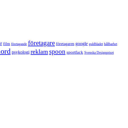
företagare
r
google
film
företagaren
företagande
guldbladet
hållbarhet
nord
reklam
spoon
psykologi
sportfack
Svenska Designpriset