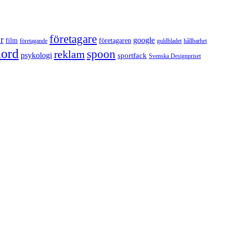
företagare
r
google
film
företagaren
företagande
guldbladet
hållbarhet
nord
reklam
spoon
psykologi
sportfack
Svenska Designpriset