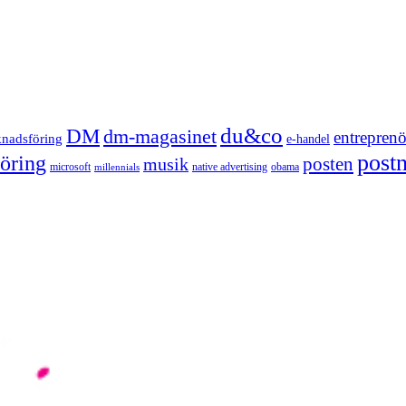
du&co
DM
dm-magasinet
entreprenö
knadsföring
e-handel
post
öring
posten
musik
microsoft
native advertising
obama
millennials