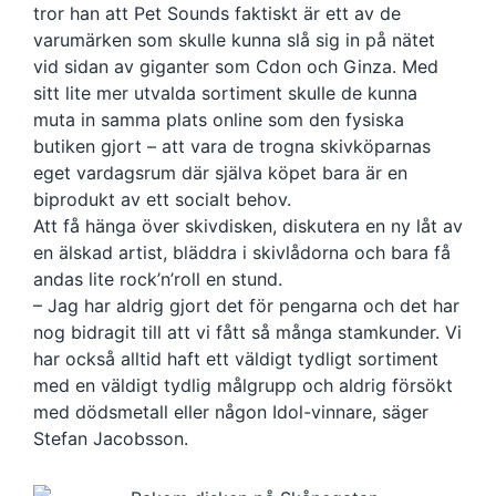
tror han att Pet Sounds faktiskt är ett av de
varumärken som skulle kunna slå sig in på nätet
vid sidan av giganter som Cdon och Ginza. Med
sitt lite mer utvalda sortiment skulle de kunna
muta in samma plats online som den fysiska
butiken gjort – att vara de trogna skivköparnas
eget vardagsrum där själva köpet bara är en
biprodukt av ett socialt behov.
Att få hänga över skivdisken, diskutera en ny låt av
en älskad artist, bläddra i skivlådorna och bara få
andas lite rock’n’roll en stund.
– Jag har aldrig gjort det för pengarna och det har
nog bidragit till att vi fått så många stamkunder. Vi
har också alltid haft ett väldigt tydligt sortiment
med en väldigt tydlig målgrupp och aldrig försökt
med dödsmetall eller någon Idol-vinnare, säger
Stefan Jacobsson.