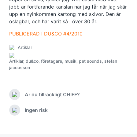
jobb är fortfarande känslan när jag får när jag skär
upp en nyinkommen kartong med skivor. Den är
oslagbar, och har varit så i över 30 år.
PUBLICERAD I DU&CO #4/2010
Artiklar
P
o
Artiklar
,
du&co
,
företagare
,
musik
,
pet sounds
,
stefan
s
T
jacobsson
t
a
e
g
d
g
i
e
Är du tillräckligt CHIFF?
n
d
P
r
w
e
Ingen risk
i
N
v
t
e
i
h
x
o
t
u