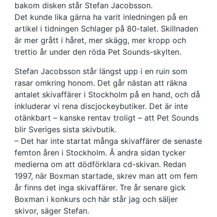
bakom disken står Stefan Jacobsson.
Det kunde lika gärna ha varit inledningen på en
artikel i tidningen Schlager på 80-talet. Skillnaden
är mer grått i håret, mer skägg, mer kropp och
trettio år under den röda Pet Sounds-skylten.
Stefan Jacobsson står längst upp i en ruin som
rasar omkring honom. Det går nästan att räkna
antalet skivaffärer i Stockholm på en hand, och då
inkluderar vi rena discjockeybutiker. Det är inte
otänkbart – kanske rentav troligt – att Pet Sounds
blir Sveriges sista skivbutik.
– Det har inte startat många skivaffärer de senaste
femton åren i Stockholm. Å andra sidan tycker
medierna om att dödförklara cd-skivan. Redan
1997, när Boxman startade, skrev man att om fem
år finns det inga skivaffärer. Tre år senare gick
Boxman i konkurs och här står jag och säljer
skivor, säger Stefan.