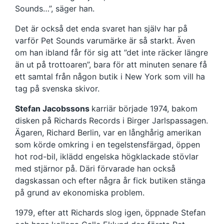
Sounds…”, säger han.
Det är också det enda svaret han själv har på
varför Pet Sounds varumärke är så starkt. Även
om han ibland får för sig att ”det inte räcker längre
än ut på trottoaren”, bara för att minuten senare få
ett samtal från någon butik i New York som vill ha
tag på svenska skivor.
Stefan Jacobssons
karriär började 1974, bakom
disken på Richards Records i Birger Jarlspassagen.
Ägaren, Richard Berlin, var en långhårig amerikan
som körde omkring i en tegelstensfärgad, öppen
hot rod-bil, iklädd engelska högklackade stövlar
med stjärnor på. Däri förvarade han också
dagskassan och efter några år fick butiken stänga
på grund av ekonomiska problem.
1979, efter att Richards slog igen, öppnade Stefan