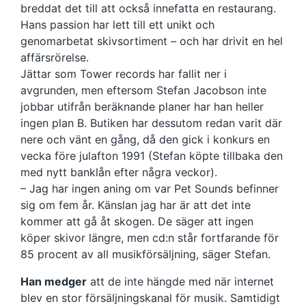
breddat det till att också innefatta en restaurang.
Hans passion har lett till ett unikt och
genomarbetat skivsortiment – och har drivit en hel
affärsrörelse.
Jättar som Tower records har fallit ner i
avgrunden, men eftersom Stefan Jacobson inte
jobbar utifrån beräknande planer har han heller
ingen plan B. Butiken har dessutom redan varit där
nere och vänt en gång, då den gick i konkurs en
vecka före julafton 1991 (Stefan köpte tillbaka den
med nytt banklån efter några veckor).
– Jag har ingen aning om var Pet Sounds befinner
sig om fem år. Känslan jag har är att det inte
kommer att gå åt skogen. De säger att ingen
köper skivor längre, men cd:n står fortfarande för
85 procent av all musikförsäljning, säger Stefan.
Han medger
att de inte hängde med när internet
blev en stor försäljningskanal för musik. Samtidigt