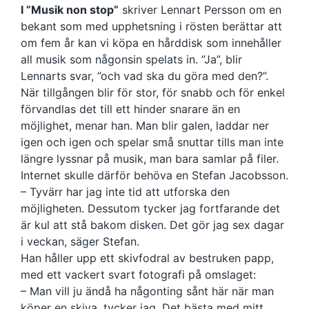
I ”Musik non stop”
skriver Lennart Persson om en
bekant som med upphetsning i rösten berättar att
om fem år kan vi köpa en hårddisk som innehåller
all musik som någonsin spelats in. ”Ja”, blir
Lennarts svar, ”och vad ska du göra med den?”.
När tillgången blir för stor, för snabb och för enkel
förvandlas det till ett hinder snarare än en
möjlighet, menar han. Man blir galen, laddar ner
igen och igen och spelar små snuttar tills man inte
längre lyssnar på musik, man bara samlar på filer.
Internet skulle därför behöva en Stefan Jacobsson.
– Tyvärr har jag inte tid att utforska den
möjligheten. Dessutom tycker jag fortfarande det
är kul att stå bakom disken. Det gör jag sex dagar
i veckan, säger Stefan.
Han håller upp ett skivfodral av bestruken papp,
med ett vackert svart fotografi på omslaget:
– Man vill ju ändå ha någonting sånt här när man
köper en skiva, tycker jag. Det bästa med mitt