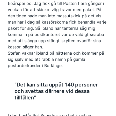
tioårsperiod. Jag fick gå till Posten flera gånger i
veckan för att skicka iväg travar med paket. På
den tiden hade man inte massutskick på det vis
man har i dag så kassörskorna fick behandla varje
paket för sig. Så ibland när tanterna såg mig
komma in på postkontoret var de väldigt snabba
med att slänga upp stängt-skylten ovanför sina
kassor, säger han.
Stefan vaknar ibland på nätterna och kommer på
sig själv med att rabbla namn på gamla
postorderkunder i Borlänge.
“Det kan sitta uppåt 140 personer
och svettas därnere vid dessa
tillfällen”
I dag består Pet Sounds av en butik och en