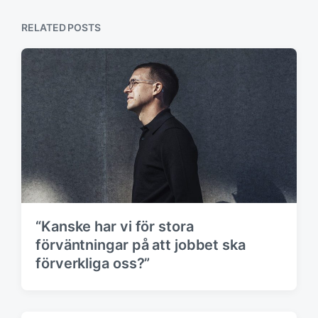
p
s
o
p
RELATED POSTS
s
o
t
s
:
t
:
“Kanske har vi för stora
förväntningar på att jobbet ska
förverkliga oss?”