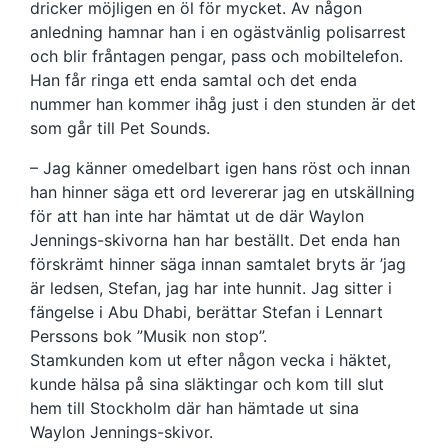
dricker möjligen en öl för mycket. Av någon
anledning hamnar han i en ogästvänlig polisarrest
och blir fråntagen pengar, pass och mobiltelefon.
Han får ringa ett enda samtal och det enda
nummer han kommer ihåg just i den stunden är det
som går till Pet Sounds.
– Jag känner omedelbart igen hans röst och innan
han hinner säga ett ord levererar jag en utskällning
för att han inte har hämtat ut de där Waylon
Jennings-skivorna han har beställt. Det enda han
förskrämt hinner säga innan samtalet bryts är ’jag
är ledsen, Stefan, jag har inte hunnit. Jag sitter i
fängelse i Abu Dhabi, berättar Stefan i Lennart
Perssons bok ”Musik non stop”.
Stamkunden kom ut efter någon vecka i häktet,
kunde hälsa på sina släktingar och kom till slut
hem till Stockholm där han hämtade ut sina
Waylon Jennings-skivor.