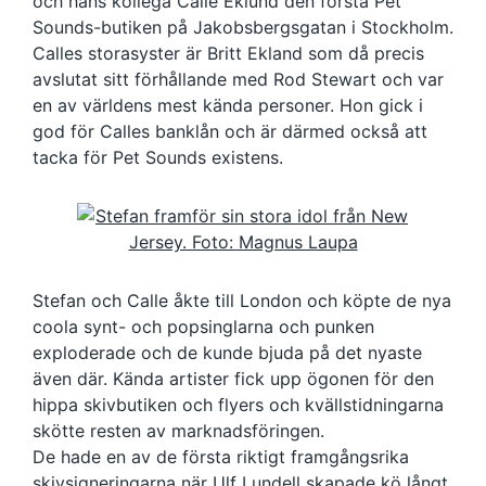
och hans kollega Calle Eklund den första Pet
Sounds-butiken på Jakobsbergsgatan i Stockholm.
Calles storasyster är Britt Ekland som då precis
avslutat sitt förhållande med Rod Stewart och var
en av världens mest kända personer. Hon gick i
god för Calles banklån och är därmed också att
tacka för Pet Sounds existens.
Stefan och Calle åkte till London och köpte de nya
coola synt- och popsinglarna och punken
exploderade och de kunde bjuda på det nyaste
även där. Kända artister fick upp ögonen för den
hippa skivbutiken och flyers och kvällstidningarna
skötte resten av marknadsföringen.
De hade en av de första riktigt framgångsrika
skivsigneringarna när Ulf Lundell skapade kö långt