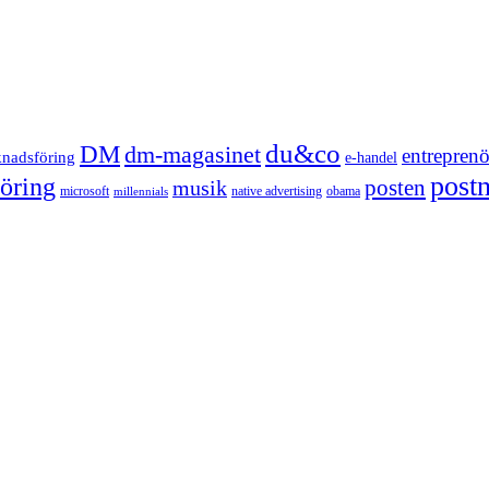
du&co
DM
dm-magasinet
entreprenö
knadsföring
e-handel
post
öring
posten
musik
microsoft
native advertising
obama
millennials