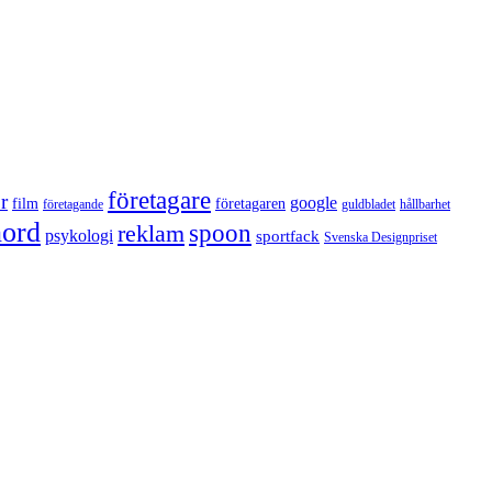
företagare
r
google
film
företagaren
företagande
guldbladet
hållbarhet
nord
reklam
spoon
psykologi
sportfack
Svenska Designpriset