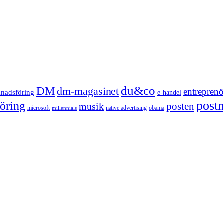
du&co
DM
dm-magasinet
entreprenö
knadsföring
e-handel
post
öring
posten
musik
microsoft
native advertising
obama
millennials