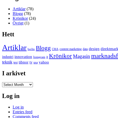
Artiklar
(78)
Blogg
(78)
Krönikor
(24)
Övrigt
(1)
Hett
Artiklar
Blogg
design
direktmar
content marketing
data
berlin
CMA
marknadsf
Krönikor
Magasin
innovation
industri
it
Instagram
teknik
tibnor
yahoo
tv
test
usa
I arkivet
I
arkivet
Log in
Log in
Entries feed
Comments feed