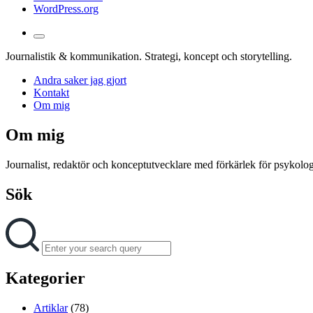
WordPress.org
Toggle
the
Journalistik & kommunikation. Strategi, koncept och storytelling.
search
field
Andra saker jag gjort
Kontakt
Om mig
Om mig
Journalist, redaktör och konceptutvecklare med förkärlek för psykologi
Sök
Search
Search
for:
Kategorier
Artiklar
(78)