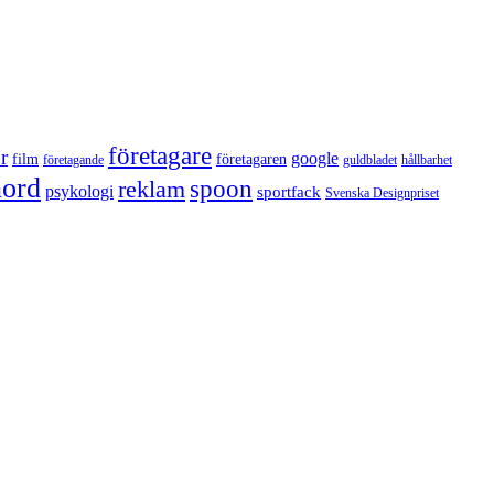
företagare
r
google
film
företagaren
företagande
guldbladet
hållbarhet
nord
reklam
spoon
psykologi
sportfack
Svenska Designpriset