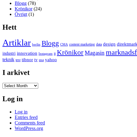
Blogg
(78)
Krönikor
(24)
Övrigt
(1)
Hett
Artiklar
Blogg
design
direktmar
content marketing
data
berlin
CMA
marknadsf
Krönikor
Magasin
innovation
industri
it
Instagram
teknik
tibnor
yahoo
tv
test
usa
I arkivet
I
arkivet
Log in
Log in
Entries feed
Comments feed
WordPress.org