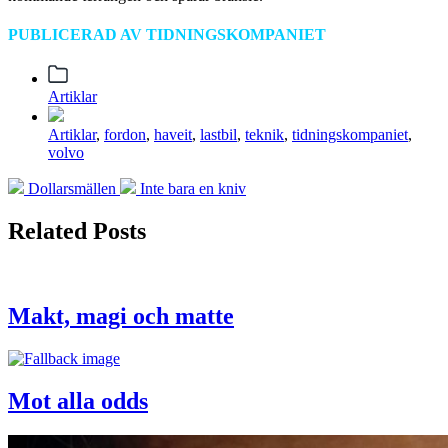
PUBLICERAD AV TIDNINGSKOMPANIET
Posted
Artiklar
in
Tagged
Artiklar
,
fordon
,
haveit
,
lastbil
,
teknik
,
tidningskompaniet
,
with
volvo
Previous
Next
Dollarsmällen
Inte bara en kniv
post:
post:
Related Posts
Makt, magi och matte
Mot alla odds