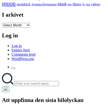
spoon
teknik
sportfack
tibnor
yahoo
tv
Svenska Designpriset
test
usa
I arkivet
I
arkivet
Log in
Log in
Entries feed
Comments feed
WordPress.org
Toggle
the
Search
Search
search
for:
field
Hide
the
Att uppfinna den sista bilolyckan
search
overlay