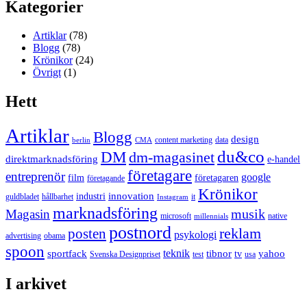
Kategorier
Artiklar
(78)
Blogg
(78)
Krönikor
(24)
Övrigt
(1)
Hett
Artiklar
Blogg
design
content marketing
data
berlin
CMA
du&co
DM
dm-magasinet
direktmarknadsföring
e-handel
företagare
entreprenör
google
film
företagaren
företagande
Krönikor
innovation
industri
guldbladet
hållbarhet
it
Instagram
marknadsföring
musik
Magasin
microsoft
native
millennials
postnord
reklam
posten
psykologi
advertising
obama
spoon
teknik
sportfack
tibnor
yahoo
tv
Svenska Designpriset
test
usa
I arkivet