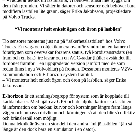
– Vi adderar teknik till lastbilarna, vi behöver alltså inte bygga om
dem från grunden. Vi sätter in datorer och sensorer och behöver bara
modifiera lastbilen lite grann, säger Erika Jakobsson, projektledare
på Volvo Trucks.
“Vi monterar helt enkelt ögon och öron på lasbilen”
Tio sensorer monteras just nu på ”säkerhetslastbilen” hos Volvo
Trucks. En väg- och objektkamera ovanför vindrutan, en kamera i
förarhytten som övervakar förarens status, två kortdistansradars (en
fram och en bak), tre lasrar och en ACC-radar (håller avståndet till
fordonet framför – en uppgraderad version jämfört med de som
redan finns i nya Volvobilar) på fronten. Dessutom monteras V2V-
kommunikation och E-horizon-system framtill.
– Vi monterar helt enkelt ögon och öron på lasbilen, säger Erika
Jakobsson.
E-horizon
är ett samlingsbegrepp för system som är kopplade till
kartdatabaser. Med hjälp av GPS och detaljrika kartor ska lastbilen
få information om backar, kurvor och korsningar längre fram längs
vägen och anpassa drivlinan och körningen så att den blir så effektiv
och bränslesnål som möjligt.
Denna teknik är även en stor del i den andra ”miljölastbilen” (än så
länge är den dock bara en simulation i en dator).