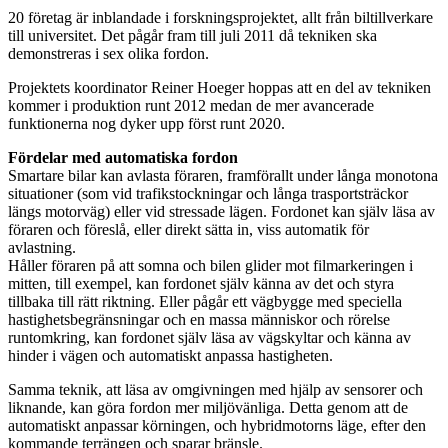
20 företag är inblandade i forskningsprojektet, allt från biltillverkare
till universitet. Det pågår fram till juli 2011 då tekniken ska
demonstreras i sex olika fordon.
Projektets koordinator Reiner Hoeger hoppas att en del av tekniken
kommer i produktion runt 2012 medan de mer avancerade
funktionerna nog dyker upp först runt 2020.
Fördelar med automatiska fordon
Smartare bilar kan avlasta föraren, framförallt under långa monotona
situationer (som vid trafikstockningar och långa trasportsträckor
längs motorväg) eller vid stressade lägen. Fordonet kan själv läsa av
föraren och föreslå, eller direkt sätta in, viss automatik för
avlastning.
Håller föraren på att somna och bilen glider mot filmarkeringen i
mitten, till exempel, kan fordonet själv känna av det och styra
tillbaka till rätt riktning. Eller pågår ett vägbygge med speciella
hastighetsbegränsningar och en massa människor och rörelse
runtomkring, kan fordonet själv läsa av vägskyltar och känna av
hinder i vägen och automatiskt anpassa hastigheten.
Samma teknik, att läsa av omgivningen med hjälp av sensorer och
liknande, kan göra fordon mer miljövänliga. Detta genom att de
automatiskt anpassar körningen, och hybridmotorns läge, efter den
kommande terrängen och sparar bränsle.