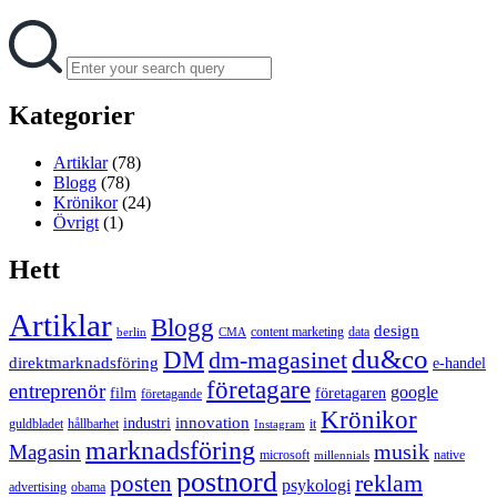
Search
Search
for:
Kategorier
Artiklar
(78)
Blogg
(78)
Krönikor
(24)
Övrigt
(1)
Hett
Artiklar
Blogg
design
content marketing
data
berlin
CMA
du&co
DM
dm-magasinet
direktmarknadsföring
e-handel
företagare
entreprenör
google
film
företagaren
företagande
Krönikor
innovation
industri
guldbladet
hållbarhet
it
Instagram
marknadsföring
musik
Magasin
microsoft
native
millennials
postnord
reklam
posten
psykologi
advertising
obama