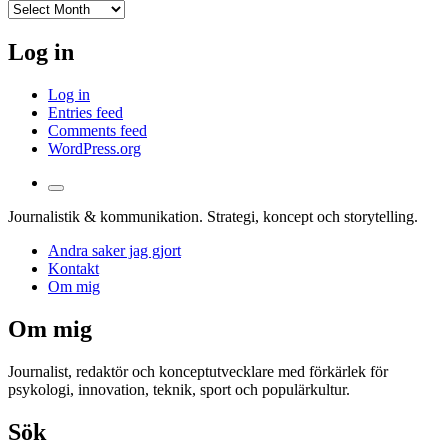
I
arkivet
Log in
Log in
Entries feed
Comments feed
WordPress.org
Toggle
the
Journalistik & kommunikation. Strategi, koncept och storytelling.
search
field
Andra saker jag gjort
Kontakt
Om mig
Om mig
Journalist, redaktör och konceptutvecklare med förkärlek för
psykologi, innovation, teknik, sport och populärkultur.
Sök