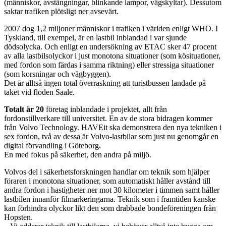
(människor, avstängningar, blinkande lampor, vägskyltar). Dessutom
saktar trafiken plötsligt ner avsevärt.
2007 dog 1,2 miljoner människor i trafiken i världen enligt WHO. I
Tyskland, till exempel, är en lastbil inblandad i var sjunde
dödsolycka. Och enligt en undersökning av ETAC sker 47 procent
av alla lastbilsolyckor i just monotona situationer (som kösituationer,
med fordon som färdas i samma riktning) eller stressiga situationer
(som korsningar och vägbyggen).
Det är alltså ingen total överraskning att turistbussen landade på
taket vid floden Saale.
Totalt är 20
företag inblandade i projektet, allt från
fordonstillverkare till universitet. En av de stora bidragen kommer
från Volvo Technology. HAVEit ska demonstrera den nya tekniken i
sex fordon, två av dessa är Volvo-lastbilar som just nu genomgår en
digital förvandling i Göteborg.
En med fokus på säkerhet, den andra på miljö.
Volvos del i säkerhetsforskningen handlar om teknik som hjälper
föraren i monotona situationer, som automatiskt håller avstånd till
andra fordon i hastigheter ner mot 30 kilometer i timmen samt håller
lastbilen innanför filmarkeringarna. Teknik som i framtiden kanske
kan förhindra olyckor likt den som drabbade bondeföreningen från
Hopsten.