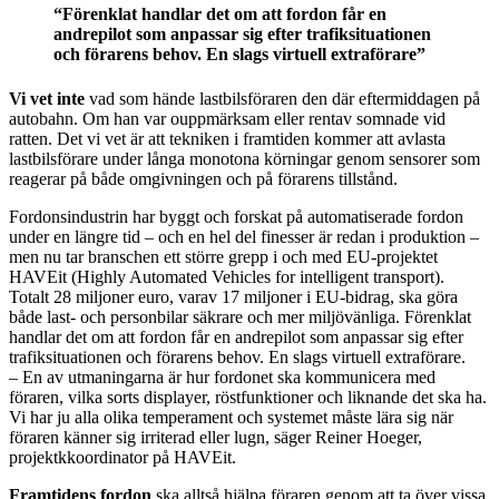
“Förenklat handlar det om att fordon får en
andrepilot som anpassar sig efter trafiksituationen
och förarens behov. En slags virtuell extraförare”
Vi vet inte
vad som hände lastbilsföraren den där eftermiddagen på
autobahn. Om han var ouppmärksam eller rentav somnade vid
ratten. Det vi vet är att tekniken i framtiden kommer att avlasta
lastbilsförare under långa monotona körningar genom sensorer som
reagerar på både omgivningen och på förarens tillstånd.
Fordonsindustrin har byggt och forskat på automatiserade fordon
under en längre tid – och en hel del finesser är redan i produktion –
men nu tar branschen ett större grepp i och med EU-projektet
HAVEit (Highly Automated Vehicles for intelligent transport).
Totalt 28 miljoner euro, varav 17 miljoner i EU-bidrag, ska göra
både last- och personbilar säkrare och mer miljövänliga. Förenklat
handlar det om att fordon får en andrepilot som anpassar sig efter
trafiksituationen och förarens behov. En slags virtuell extraförare.
– En av utmaningarna är hur fordonet ska kommunicera med
föraren, vilka sorts displayer, röstfunktioner och liknande det ska ha.
Vi har ju alla olika temperament och systemet måste lära sig när
föraren känner sig irriterad eller lugn, säger Reiner Hoeger,
projektkkoordinator på HAVEit.
Framtidens fordon
ska alltså hjälpa föraren genom att ta över vissa