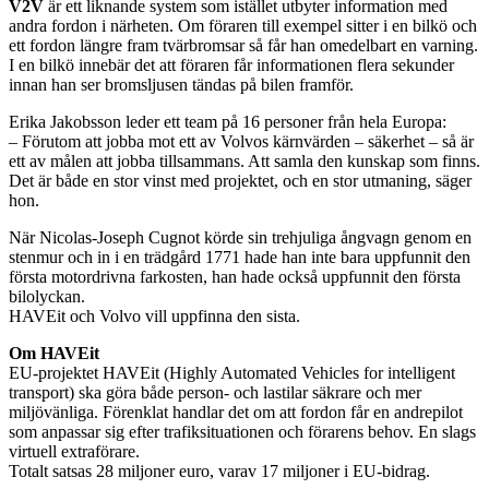
V2V
är ett liknande system som istället utbyter information med
andra fordon i närheten. Om föraren till exempel sitter i en bilkö och
ett fordon längre fram tvärbromsar så får han omedelbart en varning.
I en bilkö innebär det att föraren får informationen flera sekunder
innan han ser bromsljusen tändas på bilen framför.
Erika Jakobsson leder ett team på 16 personer från hela Europa:
– Förutom att jobba mot ett av Volvos kärnvärden – säkerhet – så är
ett av målen att jobba tillsammans. Att samla den kunskap som finns.
Det är både en stor vinst med projektet, och en stor utmaning, säger
hon.
När Nicolas-Joseph Cugnot körde sin trehjuliga ångvagn genom en
stenmur och in i en trädgård 1771 hade han inte bara uppfunnit den
första motordrivna farkosten, han hade också uppfunnit den första
bilolyckan.
HAVEit och Volvo vill uppfinna den sista.
Om HAVEit
EU-projektet HAVEit (Highly Automated Vehicles for intelligent
transport) ska göra både person- och lastilar säkrare och mer
miljövänliga. Förenklat handlar det om att fordon får en andrepilot
som anpassar sig efter trafiksituationen och förarens behov. En slags
virtuell extraförare.
Totalt satsas 28 miljoner euro, varav 17 miljoner i EU-bidrag.