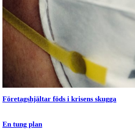
Företagshjältar föds i krisens skugga
En tung plan