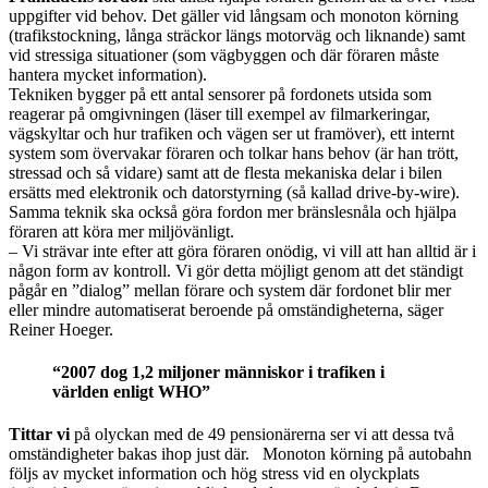
uppgifter vid behov. Det gäller vid långsam och monoton körning
(trafikstockning, långa sträckor längs motorväg och liknande) samt
vid stressiga situationer (som vägbyggen och där föraren måste
hantera mycket information).
Tekniken bygger på ett antal sensorer på fordonets utsida som
reagerar på omgivningen (läser till exempel av filmarkeringar,
vägskyltar och hur trafiken och vägen ser ut framöver), ett internt
system som övervakar föraren och tolkar hans behov (är han trött,
stressad och så vidare) samt att de flesta mekaniska delar i bilen
ersätts med elektronik och datorstyrning (så kallad drive-by-wire).
Samma teknik ska också göra fordon mer bränslesnåla och hjälpa
föraren att köra mer miljövänligt.
– Vi strävar inte efter att göra föraren onödig, vi vill att han alltid är i
någon form av kontroll. Vi gör detta möjligt genom att det ständigt
pågår en ”dialog” mellan förare och system där fordonet blir mer
eller mindre automatiserat beroende på omständigheterna, säger
Reiner Hoeger.
“2007 dog 1,2 miljoner människor i trafiken i
världen enligt WHO”
Tittar vi
på olyckan med de 49 pensionärerna ser vi att dessa två
omständigheter bakas ihop just där. Monoton körning på autobahn
följs av mycket information och hög stress vid en olyckplats