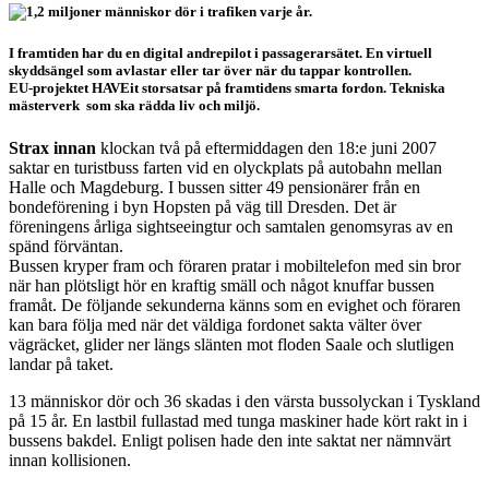
I framtiden har du en digital andrepilot i passagerarsätet. En virtuell
skyddsängel som avlastar eller tar över när du tappar kontrollen.
EU-projektet HAVEit storsatsar på framtidens smarta fordon. Tekniska
mästerverk som ska rädda liv och miljö.
Strax innan
klockan två på eftermiddagen den 18:e juni 2007
saktar en turistbuss farten vid en olyckplats på autobahn mellan
Halle och Magdeburg. I bussen sitter 49 pensionärer från en
bondeförening i byn Hopsten på väg till Dresden. Det är
föreningens årliga sightseeingtur och samtalen genomsyras av en
spänd förväntan.
Bussen kryper fram och föraren pratar i mobiltelefon med sin bror
när han plötsligt hör en kraftig smäll och något knuffar bussen
framåt. De följande sekunderna känns som en evighet och föraren
kan bara följa med när det väldiga fordonet sakta välter över
vägräcket, glider ner längs slänten mot floden Saale och slutligen
landar på taket.
13 människor dör och 36 skadas i den värsta bussolyckan i Tyskland
på 15 år. En lastbil fullastad med tunga maskiner hade kört rakt in i
bussens bakdel. Enligt polisen hade den inte saktat ner nämnvärt
innan kollisionen.